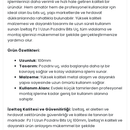
işlemlerinizi daha verimli ve hızlı hale getiren kaliteli bir
üründür. Hem amatör hem de profesyonel kullanıcılar için
ideal olan bu bits uç, yapı marketlerde ve hırdavat
dükkanlarında rahatlıkla bulunabilir. Yüksek kaliteli
malzemesi ve dayanıklı tasarımı ile uzun süreli kullanım
sunan İzeltaş Pz 1 Uzun Pozidriv Bits Uç, tüm vidalama ve
montaj işlerinizi mükemmel bir şekilde gerçekleştirmenize
yardımcı olur.
Ürün Özellikleri:
Uzunluk:
100mm
Tasarım:
Pozidriv uç, vida başlarıyla daha iyi bir
kavrayış sağlar ve kolay vidalama işlemi sunar.
Malzeme:
Yüksek kaliteli metal alaşım ve dayanıklı
yapısı sayesinde uzun ömürlü kullanım sağlar.
Kullanım Alanı:
Evdeki küçük tamirlerden profesyonel
montaj işlerine kadar geniş bir kullanım alanına
sahiptir.
İzeltaş Kalitesi ve Güvenilirliği:
İzeltaş, el aletleri ve
hırdavat sektöründe güvenilirliği ve kalitesi ile tanınan bir
markadır. Pz 1 Uzun Pozidriv Bits Uç 100mm, İzeltaş’ın kaliteli ve
dayanıklı ürün anlayışını mükemmel bir şekilde