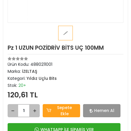
Pz 1 UZUN POZİDRİV BİTS UÇ 100MM
Ürün Kodu:
4880211001
Marka:
İZELTAŞ
Kategori:
Yıldız Uçlu Bits
Stok:
20+
120,61 TL
Sepete
Hemen Al
Ekle
WHATSAPP İLE SİPARİŞ VER