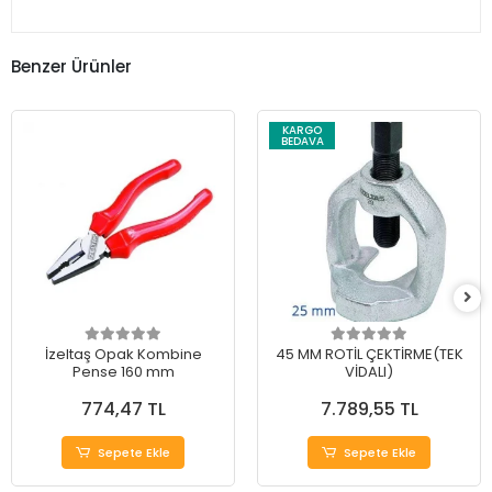
Benzer Ürünler
KARGO
BEDAVA
İzeltaş Opak Kombine
45 MM ROTİL ÇEKTİRME(TEK
Pense 160 mm
VİDALI)
774,47 TL
7.789,55 TL
Sepete Ekle
Sepete Ekle