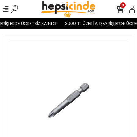
0
ERİŞLERDE ÜCRETSİZ KARGO!
3000 TL ÜZERİ ALIŞVERİŞLERDE ÜCRE