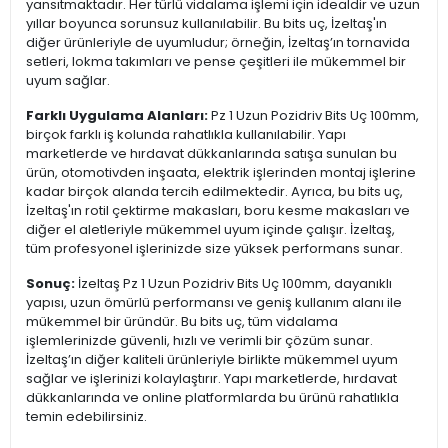
yansıtmaktadır. Her türlü vidalama işlemi için idealdir ve uzun
yıllar boyunca sorunsuz kullanılabilir. Bu bits uç, İzeltaş'ın
diğer ürünleriyle de uyumludur; örneğin, İzeltaş’ın tornavida
setleri, lokma takımları ve pense çeşitleri ile mükemmel bir
uyum sağlar.
Farklı Uygulama Alanları:
Pz 1 Uzun Pozidriv Bits Uç 100mm,
birçok farklı iş kolunda rahatlıkla kullanılabilir. Yapı
marketlerde ve hırdavat dükkanlarında satışa sunulan bu
ürün, otomotivden inşaata, elektrik işlerinden montaj işlerine
kadar birçok alanda tercih edilmektedir. Ayrıca, bu bits uç,
İzeltaş'ın rotil çektirme makasları, boru kesme makasları ve
diğer el aletleriyle mükemmel uyum içinde çalışır. İzeltaş,
tüm profesyonel işlerinizde size yüksek performans sunar.
Sonuç:
İzeltaş Pz 1 Uzun Pozidriv Bits Uç 100mm, dayanıklı
yapısı, uzun ömürlü performansı ve geniş kullanım alanı ile
mükemmel bir üründür. Bu bits uç, tüm vidalama
işlemlerinizde güvenli, hızlı ve verimli bir çözüm sunar.
İzeltaş’ın diğer kaliteli ürünleriyle birlikte mükemmel uyum
sağlar ve işlerinizi kolaylaştırır. Yapı marketlerde, hırdavat
dükkanlarında ve online platformlarda bu ürünü rahatlıkla
temin edebilirsiniz.