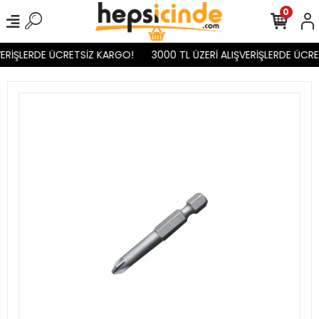
0
ERİŞLERDE ÜCRETSİZ KARGO!
3000 TL ÜZERİ ALIŞVERİŞLERDE ÜCRE