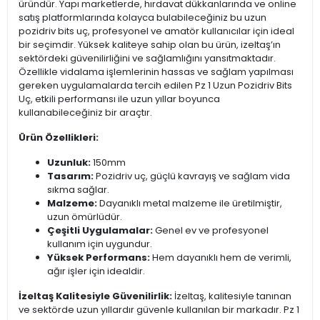
üründür. Yapı marketlerde, hırdavat dükkanlarında ve online
satış platformlarında kolayca bulabileceğiniz bu uzun
pozidriv bits uç, profesyonel ve amatör kullanıcılar için ideal
bir seçimdir. Yüksek kaliteye sahip olan bu ürün, izeltaş’ın
sektördeki güvenilirliğini ve sağlamlığını yansıtmaktadır.
Özellikle vidalama işlemlerinin hassas ve sağlam yapılması
gereken uygulamalarda tercih edilen Pz 1 Uzun Pozidriv Bits
Uç, etkili performansı ile uzun yıllar boyunca
kullanabileceğiniz bir araçtır.
Ürün Özellikleri:
Uzunluk:
150mm
Tasarım:
Pozidriv uç, güçlü kavrayış ve sağlam vida
sıkma sağlar.
Malzeme:
Dayanıklı metal malzeme ile üretilmiştir,
uzun ömürlüdür.
Çeşitli Uygulamalar:
Genel ev ve profesyonel
kullanım için uygundur.
Yüksek Performans:
Hem dayanıklı hem de verimli,
ağır işler için idealdir.
İzeltaş Kalitesiyle Güvenilirlik:
İzeltaş, kalitesiyle tanınan
ve sektörde uzun yıllardır güvenle kullanılan bir markadır. Pz 1