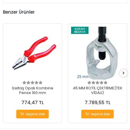
Benzer Ürünler
KARGO
BEDAVA
İzeltaş Opak Kombine
45 MM ROTİL ÇEKTİRME(TEK
Pense 160 mm
VİDALI)
774,47 TL
7.789,55 TL
Sepete Ekle
Sepete Ekle