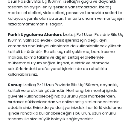
Uzun Pozidriv Bits Uç 150mm, izeltaş’ın güçlü ve dayanıklı
tasarım anlayışını en iyi şekilde yansıtmaktadır. İzeltaş
markalı el aletleri, vida setleri, pense ve tornavida setleri ile
kolayca uyumlu olan bu ürün, her türlü onarım ve montaj işini
hızla tamamlamanızı sağlar.
Farklı Uygulama Alanları:
İzeltaş Pz 1 Uzun Pozidriv Bits Uç
150mm, yalnızca evdeki basit işleriniz için değil, aynı
zamanda endüstriyel alanlarda da kullanılabilecek yüksek
kaliteli bir üründür. Bu bits uç, rotil çektirme, boru kesme
makası, lokma takımı ve diğer izeltaş el aletleriyle
mükemmel uyum sağlar. İnşaat, elektrik ve otomotiv
sektörlerindeki profesyonel işlerinizde de rahatlıkla
kullanabilirsiniz.
Sonuç:
İzeltaş Pz 1 Uzun Pozidriv Bits Uç 150mm, dayanıklı,
kaliteli ve pratik bir çözümdür. Herhangi bir montaj işinde
güvenle kullanabileceğiniz bu ürünü yapı marketlerden,
hırdavat dükkanlarından ve online satış sitelerinden temin
edebilirsiniz. Evinizde ya da işyerinizdeki her türlü vidalama
işinde rahatlıkla kullanabileceğiniz bu ürün, uzun ömürlü
tasarımı ile size büyük kolaylık sağlayacaktır.