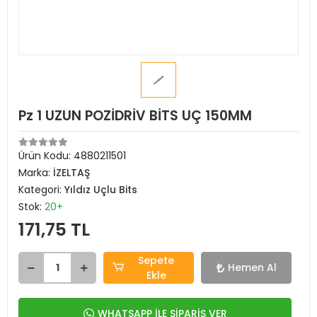
Pz 1 UZUN POZİDRİV BİTS UÇ 150MM
Ürün Kodu:
4880211501
Marka:
İZELTAŞ
Kategori:
Yıldız Uçlu Bits
Stok:
20+
171,75 TL
Sepete
Hemen Al
Ekle
WHATSAPP İLE SİPARİŞ VER