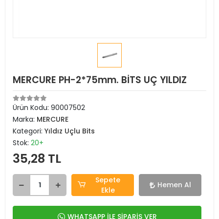
MERCURE PH-2*75mm. BİTS UÇ YILDIZ
Ürün Kodu:
90007502
Marka:
MERCURE
Kategori:
Yıldız Uçlu Bits
Stok:
20+
35,28 TL
Sepete
Hemen Al
Ekle
WHATSAPP İLE SİPARİŞ VER