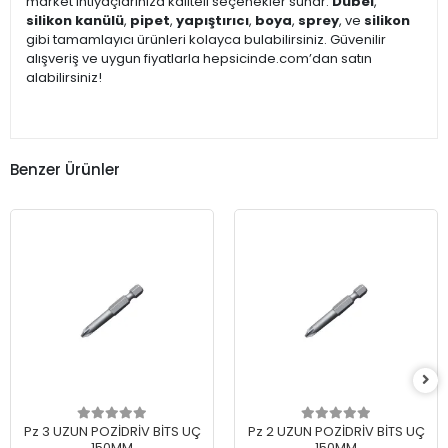
market ihtiyaçlarınıza kaliteli seçenekler sunar.
Dübel
,
silikon kanülü
,
pipet
,
yapıştırıcı
,
boya
,
sprey
, ve
silikon
gibi tamamlayıcı ürünleri kolayca bulabilirsiniz. Güvenilir
alışveriş ve uygun fiyatlarla hepsicinde.com’dan satın
alabilirsiniz!
Benzer Ürünler
Pz 3 UZUN POZİDRİV BİTS UÇ
Pz 2 UZUN POZİDRİV BİTS UÇ
150MM
150MM