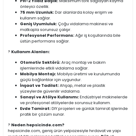
PH-2 Yıldız Başlık:
Maksimum tork sağlayan kayma
önleyici özellik.
75 mm Uzunluk:
Dar alanlarda kolay erişim ve
kullanım sağlar.
Geniş Uyumluluk:
Çoğu vidalama makinesi ve
matkapla sorunsuz çalışır.
Profesyonel Performans:
Ağır iş koşullarında bile
üstün performans sağlar.
?️
Kullanım Alanları:
Otomotiv Sektörü:
Araç montajı ve bakım
işlemlerinde etkili vidalama sağlar.
Mobilya Montajı:
Mobilya üretimi ve kurulumunda
güçlü bağlantılar için uygundur.
İnşaat ve Tadilat:
Ahşap, metal ve plastik
yüzeylerde güvenilir vidalama.
Sanayi ve Atölye Kullanımı:
Endüstriyel makinelerde
ve profesyonel atölyelerde sorunsuz kullanım.
Evde Tamirat:
DIY projeleri ve günlük tamirat işlerinde
pratik bir çözüm sunar.
?
Neden hepsicinde.com?
hepsicinde.com, geniş ürün yelpazesiyle hırdavat ve yapı