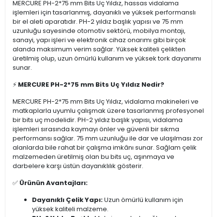
MERCURE PH-2*75 mm Bits Uç Yıldız, hassas vidalama
işlemleri için tasarlanmış, dayanıklı ve yüksek performanslı
bir el aleti aparatıdır. PH-2 yıldız başlık yapısı ve 75 mm
uzunluğu sayesinde otomotiv sektörü, mobilya montajı,
sanayi, yapı işleri ve elektronik cihaz onarımı gibi birçok
alanda maksimum verim sağlar. Yüksek kaliteli çelikten
üretilmiş olup, uzun ömürlü kullanım ve yüksek tork dayanımı
sunar.
⚡
MERCURE PH-2*75 mm Bits Uç Yıldız Nedir?
MERCURE PH-2*75 mm Bits Uç Yıldız, vidalama makineleri ve
matkaplarla uyumlu çalışmak üzere tasarlanmış profesyonel
bir bits uç modelidir. PH-2 yıldız başlık yapısı, vidalama
işlemleri sırasında kaymayı önler ve güvenli bir sıkma
performansı sağlar. 75 mm uzunluğu ile dar ve ulaşılması zor
alanlarda bile rahat bir çalışma imkânı sunar. Sağlam çelik
malzemeden üretilmiş olan bu bits uç, aşınmaya ve
darbelere karşı üstün dayanıklılık gösterir.
✅
Ürünün Avantajları:
Dayanıklı Çelik Yapı:
Uzun ömürlü kullanım için
yüksek kaliteli malzeme.