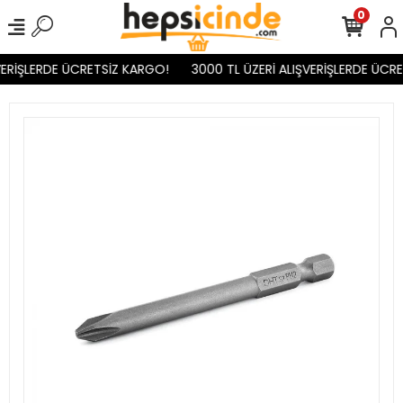
0
ERİŞLERDE ÜCRETSİZ KARGO!
3000 TL ÜZERİ ALIŞVERİŞLERDE ÜCRE