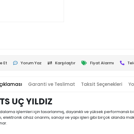
e Et
Yorum Yaz
Karşılaştır
Fiyat Alarmı
Tel
çıklaması
Garanti ve Teslimat
Taksit Seçenekleri
Yo
S UÇ YILDIZ
lama işlemleri için tasarlanmış, dayanıklı ve yüksek performanslı bir e
elektronik cihaz onarımı, sanayi ve yapı işleri gibi birçok alanda maks
nar.