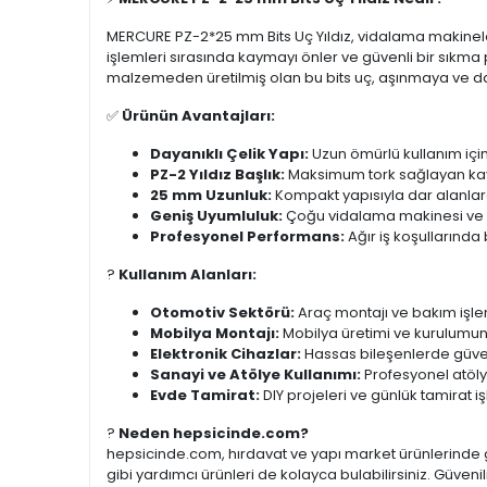
MERCURE PZ-2*25 mm Bits Uç Yıldız, vidalama makineler
işlemleri sırasında kaymayı önler ve güvenli bir sıkma
malzemeden üretilmiş olan bu bits uç, aşınmaya ve darb
✅
Ürünün Avantajları:
Dayanıklı Çelik Yapı:
Uzun ömürlü kullanım için
PZ-2 Yıldız Başlık:
Maksimum tork sağlayan kaym
25 mm Uzunluk:
Kompakt yapısıyla dar alanlar
Geniş Uyumluluk:
Çoğu vidalama makinesi ve m
Profesyonel Performans:
Ağır iş koşullarında
?️
Kullanım Alanları:
Otomotiv Sektörü:
Araç montajı ve bakım işlem
Mobilya Montajı:
Mobilya üretimi ve kurulumun
Elektronik Cihazlar:
Hassas bileşenlerde güveni
Sanayi ve Atölye Kullanımı:
Profesyonel atöly
Evde Tamirat:
DIY projeleri ve günlük tamirat i
?
Neden hepsicinde.com?
hepsicinde.com, hırdavat ve yapı market ürünlerinde g
gibi yardımcı ürünleri de kolayca bulabilirsiniz. Güvenil