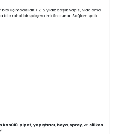
ts uç modelidir. PZ-2 yıldız başlık yapısı, vidalama
a bile rahat bir çalışma imkânı sunar. Sağlam çelik
on kanülü
,
pipet
,
yapıştırıcı
,
boya
,
sprey
, ve
silikon
z!