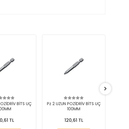
POZİDRİV BİTS UÇ
Pz 2 UZUN POZİDRİV BİTS UÇ
Pz 1 U
100MM
100MM
0,61 TL
120,61 TL