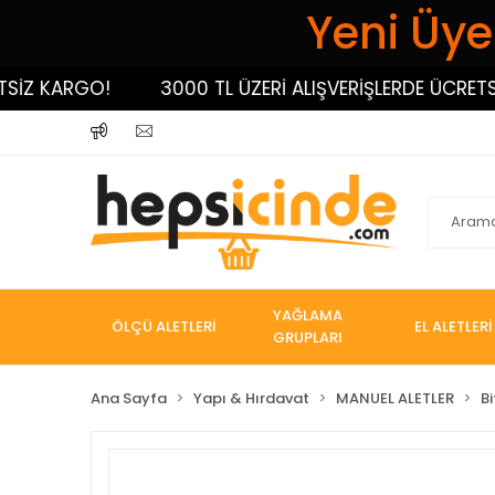
Yeni Üyel
 KARGO!
3000 TL ÜZERİ ALIŞVERİŞLERDE ÜCRETSİZ 
YAĞLAMA
ÖLÇÜ ALETLERİ
EL ALETLERİ
GRUPLARI
Ana Sayfa
Yapı & Hırdavat
MANUEL ALETLER
Bi