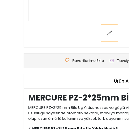
Favorilerime Ekle
Tavsiy
Ürün A
MERCURE PZ-2*25mm BİT
MERCURE PZ-2*25 mm Bits Uç Yıldız, hassas ve güçlü vida
uzunluğu sayesinde otomotiv sektörü, mobilya montajı, 
olup, uzun ömürlü kullanım ve yüksek tork dayanımı su
⚡
MERCURE PZ-2*25 mm Bits Uç Yıldız Nedir?