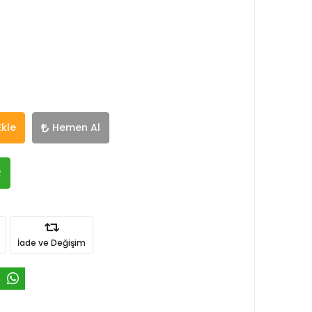
Ekle
Hemen Al
R
İade ve Değişim