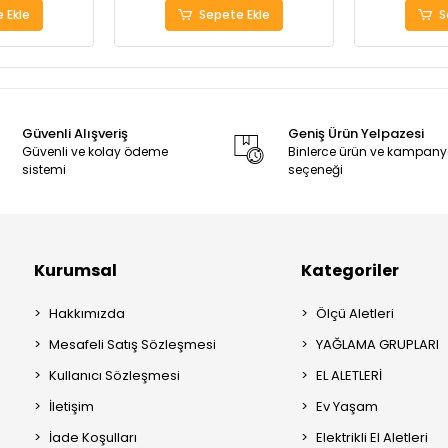
 Ekle
Sepete Ekle
S
Güvenli Alışveriş
Geniş Ürün Yelpazesi
Güvenli ve kolay ödeme
Binlerce ürün ve kampan
sistemi
seçeneği
Kurumsal
Kategoriler
Hakkımızda
Ölçü Aletleri
Mesafeli Satış Sözleşmesi
YAĞLAMA GRUPLARI
Kullanıcı Sözleşmesi
EL ALETLERİ
İletişim
Ev Yaşam
İade Koşulları
Elektrikli El Aletleri