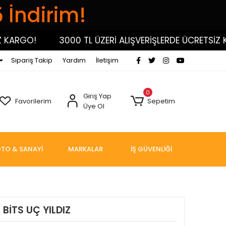
5 İndirim!
RGO!
3000 TL ÜZERİ ALIŞVERİŞLERDE ÜCRETSİZ KAR
Sipariş Takip
Yardım
İletişim
0
Giriş Yap
Favorilerim
Sepetim
Üye Ol
TO & SANAYİ
MARKALAR
İŞ GÜVENLİĞİ
BİTS UÇ YILDIZ