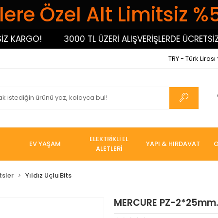
ere Özel Alt Limitsiz %
KARGO!
3000 TL ÜZERİ ALIŞVERİŞLERDE ÜCRETSİZ KA
TRY - Türk Lirası
ELEKTRİKLİ EL
EV YAŞAM
YAPI & HIRDAVAT
O
ALETLERİ
tsler
Yıldız Uçlu Bits
MERCURE PZ-2*25mm. 