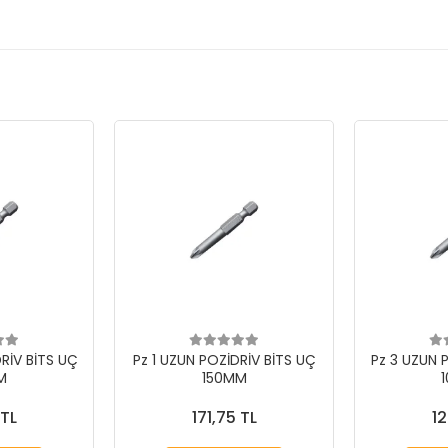
RİV BİTS UÇ
Pz 1 UZUN POZİDRİV BİTS UÇ
Pz 3 UZUN 
M
150MM
 TL
171,75 TL
12