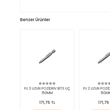
Benzer Ürünler
Pz 3 UZUN POZİDRİV BİTS UÇ
Pz 2 UZUN POZİD
150MM
150M
171,75 TL
171,75