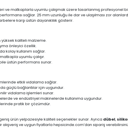
i ve matkaplarla uyumlu çalışmak üzere tasarlanmış profesyonel bir bi
 performansı sağlar. 25 mm uzunluğu ile dar ve ulaşılması zor alanlard
elere karşı üstün dayanıklılık gösterir.
 yüksek kaliteli malzeme.
a önleyici özellik.
da kolay kullanım sağlar.
atkapla uyumlu çalışır.
 bile üstün performans sunar.
lerinde etkili vidalama sağlar.
da güçlü bağlantılar için uygundur.
lir vidalama işlemleri sunar.
elerde ve endüstriyel makinelerde kullanıma uygundur.
şlerinde pratik bir çözümdür.
eniş ürün yelpazesiyle kaliteli seçenekler sunar. Ayrıca
dübel
,
silik
ir alışveriş ve uygun fiyatlarla hepsicinde.com’dan sipariş verebilirsini