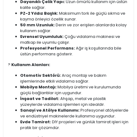
Dayanıklı Çelik Yapı:
Uzun ömürlü kullanım için üstün
kalite sağlar.
PZ-2 Yıldız Başlık:
Maksimum tork ile güçlü sıkma ve
kayma önleyici özellik sunar.
50 mm Uzunluk:
Derin ve zor erişilen alanlarda kolay
kullanım sağlar.
Evrensel Uyumluluk:
Çoğu vidalama makinesi ve
matkap ile uyumlu çalışır.
Profesyonel Performans:
Ağır iş koşullarında bile
üstün performans gösterir.
?️
Kullanım Alanları:
Otomotiv Sektörü:
Araç montajı ve bakım
işlemlerinde etkili vidalama sağlar.
Mobilya Montajı:
Mobilya üretimi ve kurulumunda
güçlü bağlantılar için uygundur.
İnşaat ve Tadilat:
Ahşap, metal ve plastik
yüzeylerde vidalama işlemleri için idealdir.
Sanayi ve Atölye Kullanımı:
Profesyonel atölyelerde
ve endüstriyel makinelerde kullanıma uygundur.
Evde Tamirat:
DIY projeleri ve günlük tamirat işleri için
pratik bir çözümdür.