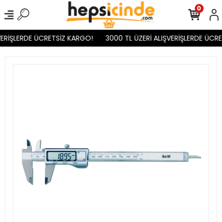
0
ERİŞLERDE ÜCRETSİZ KARGO!
3000 TL ÜZERİ ALIŞVERİŞLERDE ÜCRE