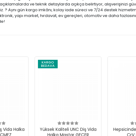
açıklamalarda ve teknik detaylarda açıkça belirtiyor, alışverişinizi 
niz. ? Aynı gün kargo imkânı, kolay iade süreci ve 7/24 destek hizmetimi
ronik, yapı market, hırdavat, ev gereçleri, otomotiv ve daha fazlasını
de!
KARGO
BEDAVA
ş Vida Halka
Yüksek Kaliteli UNC Diş Vida
Hepsicinde 
EÇMEZ
Halka Mastar GEÇER
CrV