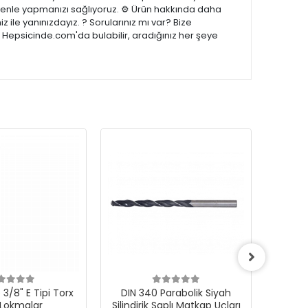
güvenle yapmanızı sağlıyoruz. ⚙️ Ürün hakkında daha
z ile yanınızdayız. ? Sorularınız mı var? Bize
 Hepsicinde.com'da bulabilir, aradığınız her şeye
3/8" E Tipi Torx
DIN 340 Parabolik Siyah
 Lokmalar
Silindirik Saplı Matkap Uçları
1000Ad