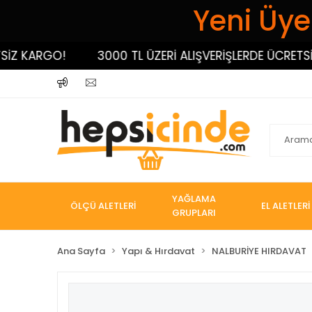
Yeni Üyel
 KARGO!
3000 TL ÜZERİ ALIŞVERİŞLERDE ÜCRETSİZ K
YAĞLAMA
ÖLÇÜ ALETLERİ
EL ALETLERİ
GRUPLARI
Ana Sayfa
Yapı & Hırdavat
NALBURİYE HIRDAVAT