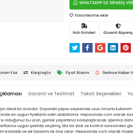
WHATSAPP İLE SİPARİŞ VE
Favorilerime ekle
Hızlı Gönderi
Güvenli Alışveriş
orum Yaz
Karşılaştır
Fiyat Alarmı
Gelince Haber V
çıklaması
Garanti ve Teslimat
Taksit Seçenekleri
Yo
in ideal bir üründür. Dayanıklı yapısı sayesinde uzun ömürlü kullanım 
psicinde en uygun fiyatlarla satın alabilirsiniz. Hepsicinde.com olarak siz
re olduğunuz bu ürün, günlük yaşantınızı kolaylaştıracak, işlerinizi da
rtlarına uygun şekilde seçilmiş, titiz bir stok ve kontrol sürecinden geçir
lanım kolaylığı ve şık tasarımı ile öne çıkar. Hepsicinde.com olarak mü