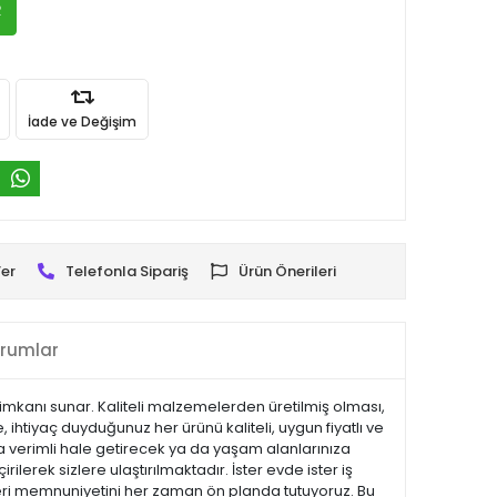
R
İade ve Değişim
er
Telefonla Sipariş
Ürün Önerileri
rumlar
imkanı sunar. Kaliteli malzemelerden üretilmiş olması,
e, ihtiyaç duyduğunuz her ürünü kaliteli, uygun fiyatlı ve
ha verimli hale getirecek ya da yaşam alanlarınıza
ilerek sizlere ulaştırılmaktadır. İster evde ister iş
şteri memnuniyetini her zaman ön planda tutuyoruz. Bu