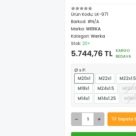
Ürün Kodu:
LK-971
Barkod:
#N/A
Marka:
WERKA
Kategori:
Werka
Stok:
20+
KARGO
5.744,76 TL
BEDAVA
Ø x P:
M20x1
M22x1
M22x1.5
M18x1
M24x1.5
M12x1.
M14x1
M14x1.25
M18x1
Sepete 