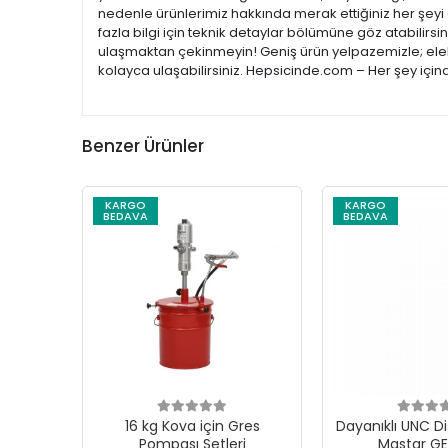
nedenle ürünlerimiz hakkında merak ettiğiniz her şeyi 
fazla bilgi için teknik detaylar bölümüne göz atabilirsi
ulaşmaktan çekinmeyin! Geniş ürün yelpazemizle; elekt
kolayca ulaşabilirsiniz. Hepsicinde.com – Her şey için
Benzer Ürünler
KARGO
KARGO
BEDAVA
BEDAVA
16 kg Kova için Gres
Dayanıklı UNC Di
Pompası Setleri
Mastar G