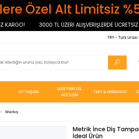
ere Özel Alt Limitsiz %
ARGO!
3000 TL ÜZERİ ALIŞVERİŞLERDE ÜCRETSİZ KA
TRY - Türk Lirası
ELEKTRİKLİ EL
EV YAŞAM
YAPI & HIRDAVAT
O
ALETLERİ
Werka
Metrik İnce Diş Tampo
İdeal Ürün