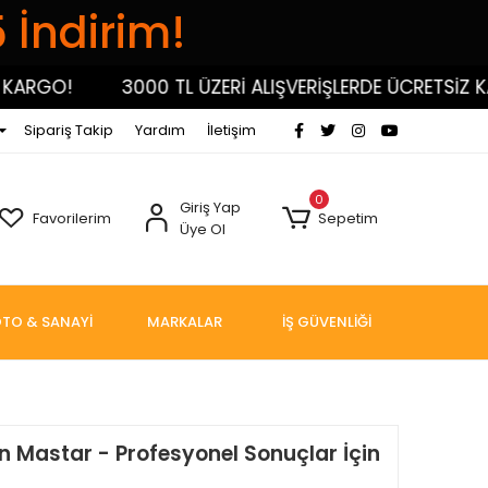
5 İndirim!
RGO!
3000 TL ÜZERİ ALIŞVERİŞLERDE ÜCRETSİZ KARG
Sipariş Takip
Yardım
İletişim
0
Giriş Yap
Favorilerim
Sepetim
Üye Ol
TO & SANAYİ
MARKALAR
İŞ GÜVENLİĞİ
n Mastar - Profesyonel Sonuçlar İçin