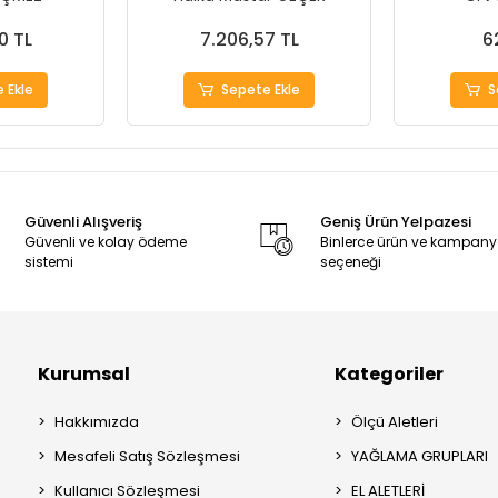
0 TL
7.206,57 TL
6
 Ekle
Sepete Ekle
S
Güvenli Alışveriş
Geniş Ürün Yelpazesi
Güvenli ve kolay ödeme
Binlerce ürün ve kampan
sistemi
seçeneği
Kurumsal
Kategoriler
Hakkımızda
Ölçü Aletleri
Mesafeli Satış Sözleşmesi
YAĞLAMA GRUPLARI
Kullanıcı Sözleşmesi
EL ALETLERİ