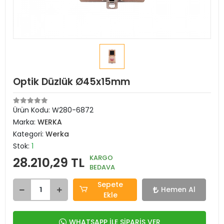
Optik Düzlük Ø45x15mm
Ürün Kodu:
W280-6872
Marka:
WERKA
Kategori:
Werka
Stok:
1
KARGO
28.210,29 TL
BEDAVA
Sepete
Hemen Al
Ekle
WHATSAPP İLE SİPARİŞ VER