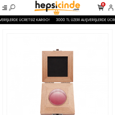
0
VERİŞLERDE ÜCRETSİZ KARGO!
3000 TL ÜZERİ ALIŞVERİŞLERDE ÜCR