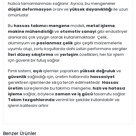
hızlıca tamamlanması sağlanır. Ayrıca, bu mengeneler
düşük deformasyon
oranı ve
yüksek dayanıklılığı
ile uzun
ömürlüdür.
Bu
hassas takımcı mengene
modeli,
metal işleme
,
makine mühendisliği
ve
otomotiv sanayi
gibi endüstriyel
alanlarda çok yaygın olarak kullanılmaktadır. Çelik,
alüminyum ve
paslanmaz çelik
gibi çeşitli malzemelerle
uyumlu olup, zorlu koşullarda dahi üstün performans sergiler.
İleri düzey sıkıştırma
ve
yerleşim
özellikleri, her tür işlem
için güvenli bir tutuş sağlar.
Pimli sistem,
açılı
işlemler yaparken
yüksek doğruluk
ve
güvenlik
sağladığı için, üretim hatlarında
hassasiyet
gerektiren işlemlerde sıkça tercih edilmektedir.
Hassas
üretim
süreçlerinde bu takımcı mengene,
hızlı ve hatasız
işleme
sağlar, böylece
zaman ve iş gücü
tasarrufu sağlar.
Takım tezgahlarında
verimli bir şekilde kullanılabilir ve
işlerin kalitesini artırır.
Benzer Ürünler