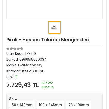
Pimli - Hassas Takımcı Mengeneleri
Ürün Kodu:
LK-519
Barkod:
6996518006037
Marka:
DWMachinery
Kategori:
Kesici Grubu
Stok:
11
KARGO
7.729,43 TL
BEDAVA
B x L:
50 x 140mm
100 x 245mm
73 x 190mm