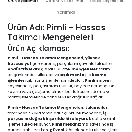
Ürün Açıklaması
Garanti ve Teslimat
Taksit Seçenekleri
Yorumlar
Ürün Adı: Pimli - Hassas
Takımcı Mengeneleri
Ürün Açıklaması:
Pimli - Hassas Takımcı Mengeneleri
,
yüksek
hassasiyet
gerektiren iş parçalarını güvenle tutabilen
endüstriyel araçlardır
. Bu özel
mengeneler
, takım
tezgahlarında kullanılan ve
açılı montaj
ile
kesme
işlemleri
gibi zorlu işlemler için idealdir.
Pimli sistem
sayesinde, iş parçası sıkıca tutulur, böylece herhangi bir
kayma veya gevşeme olmaz, bu da kesme, delme ve
montaj işlemlerinde daha yüksek doğruluk sağlar.
Pimli - Hassas Takımcı Mengeneleri
,
takımcılar
tarafından sıklıkla tercih edilir çünkü bu mengene,
iş
parçasını doğru bir şekilde hizalayarak
daha verimli
işleme süreçleri sunar.
Pimli mekanizma
sayesinde iş
parçası sabitlenirken,
güvenlik
ön planda tutulur ve işlerin