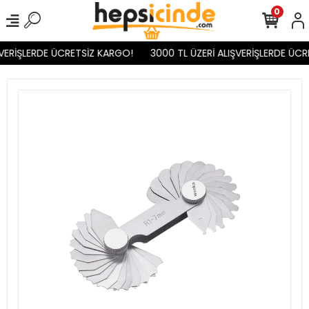
0
VERİŞLERDE ÜCRETSİZ KARGO!
3000 TL ÜZERİ ALIŞVERİŞLERDE ÜCR