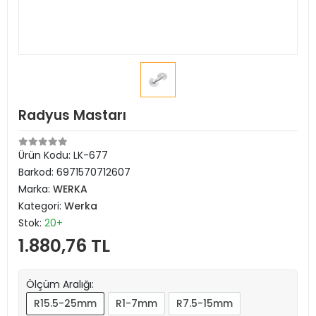
Radyus Mastarı
Ürün Kodu:
LK-677
Barkod:
6971570712607
Marka:
WERKA
Kategori:
Werka
Stok:
20+
1.880,76 TL
Ölçüm Aralığı:
R15.5-25mm
R1-7mm
R7.5-15mm