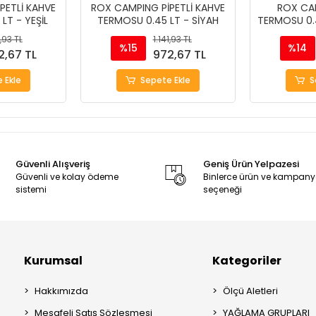
PETLİ KAHVE
ROX CAMPING PİPETLİ KAHVE
ROX CA
LT - YEŞİL
TERMOSU 0.45 LT - SİYAH
TERMOSU 0.
1,93 TL
1.141,93 TL
%15
%14
2,67 TL
972,67 TL
 Ekle
Sepete Ekle
S
Güvenli Alışveriş
Geniş Ürün Yelpazesi
Güvenli ve kolay ödeme
Binlerce ürün ve kampan
sistemi
seçeneği
Kurumsal
Kategoriler
Hakkımızda
Ölçü Aletleri
Mesafeli Satış Sözleşmesi
YAĞLAMA GRUPLARI