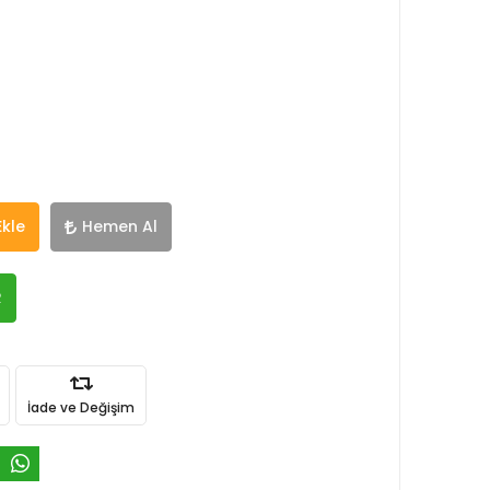
Ekle
Hemen Al
R
İade ve Değişim