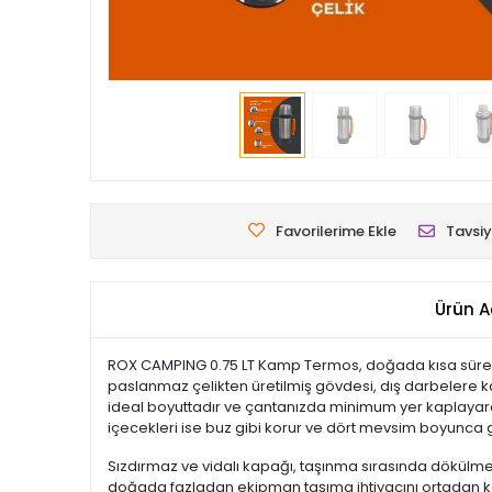
Favorilerime Ekle
Tavsiy
Ürün A
ROX CAMPING 0.75 LT Kamp Termos, doğada kısa süreli yü
paslanmaz çelikten üretilmiş gövdesi, dış darbelere kar
ideal boyuttadır ve çantanızda minimum yer kaplayarak
içecekleri ise buz gibi korur ve dört mevsim boyunca 
Sızdırmaz ve vidalı kapağı, taşınma sırasında dökülme
doğada fazladan ekipman taşıma ihtiyacını ortadan kal