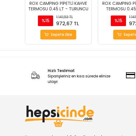
ROX CAMPING PİPETLİ KAHVE
ROX CAMPING Pİ
TERMOSU 0.45 LT - TURUNCU
TERMOSU 0.45 
1.141,93 TL
1.14
%15
%15
972,67 TL
97
Sepete Ekle
Sepete
Hızlı Teslimat
Siparişleriniz en kısa sürede elinize
ulaşır.