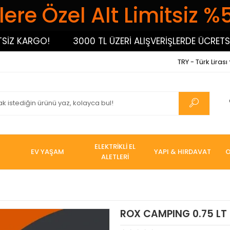
ere Özel Alt Limitsiz %
 KARGO!
3000 TL ÜZERİ ALIŞVERİŞLERDE ÜCRETSİZ K
TRY - Türk Lirası
ELEKTRİKLİ EL
EV YAŞAM
YAPI & HIRDAVAT
O
ALETLERİ
ROX CAMPING 0.75 L