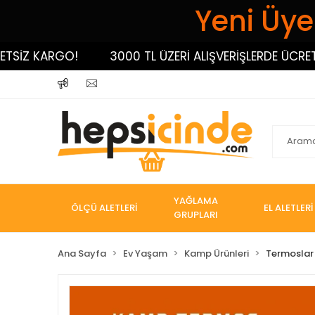
Yeni Üyel
Z KARGO!
3000 TL ÜZERİ ALIŞVERİŞLERDE ÜCRETSİZ
YAĞLAMA
ÖLÇÜ ALETLERİ
EL ALETLERİ
GRUPLARI
Ana Sayfa
Ev Yaşam
Kamp Ürünleri
Termoslar