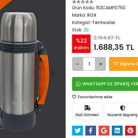
Ürün Kodu:
153CAMP0750
Marka:
ROX
Kategori:
Termoslar
Stok:
20
2.164,67 TL
%22
1.688,35 TL
indirim
Sepete 
WHATSAPP İLE SİPARİŞ VE
Favorilerime ekle
Hızlı Gönderi
Güvenli Alışveriş