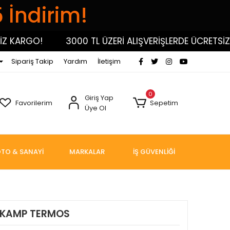
5 İndirim!
ARGO!
3000 TL ÜZERİ ALIŞVERİŞLERDE ÜCRETSİZ KA
Sipariş Takip
Yardım
İletişim
0
Giriş Yap
Favorilerim
Sepetim
Üye Ol
TO & SANAYİ
MARKALAR
İŞ GÜVENLİĞİ
T KAMP TERMOS