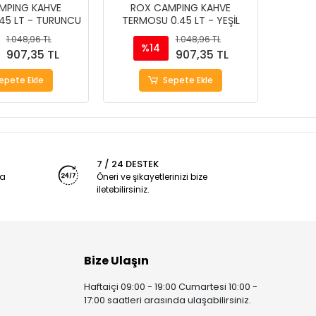
MPING KAHVE
ROX CAMPING KAHVE
RO
45 LT - TURUNCU
TERMOSU 0.45 LT - YEŞİL
TERMO
1.048,96 TL
1.048,96 TL
%14
907,35 TL
907,35 TL
epete Ekle
Sepete Ekle
7 / 24 DESTEK
ya
Öneri ve şikayetlerinizi bize
iletebilirsiniz.
Bize Ulaşın
Haftaiçi 09:00 - 19:00 Cumartesi 10:00 -
17:00 saatleri arasında ulaşabilirsiniz.