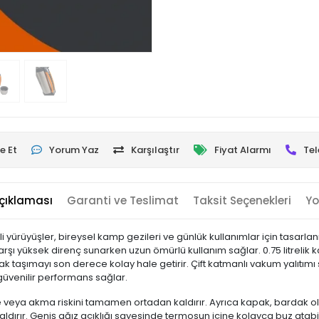
e Et
Yorum Yaz
Karşılaştır
Fiyat Alarmı
Tel
çıklaması
Garanti ve Teslimat
Taksit Seçenekleri
Yo
rüyüşler, bireysel kamp gezileri ve günlük kullanımlar için tasarlanm
şı yüksek direnç sunarken uzun ömürlü kullanım sağlar. 0.75 litrelik ka
 taşımayı son derece kolay hale getirir. Çift katmanlı vakum yalıtımı
güvenilir performans sağlar.
 veya akma riskini tamamen ortadan kaldırır. Ayrıca kapak, bardak ola
dırır. Geniş ağız açıklığı sayesinde termosun içine kolayca buz atabi