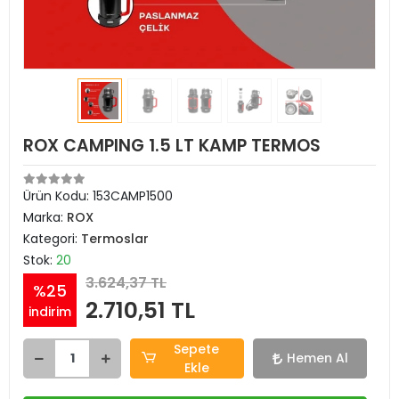
ROX CAMPING 1.5 LT KAMP TERMOS
Ürün Kodu:
153CAMP1500
Marka:
ROX
Kategori:
Termoslar
Stok:
20
3.624,37 TL
%25
2.710,51 TL
indirim
Sepete
Hemen Al
Ekle