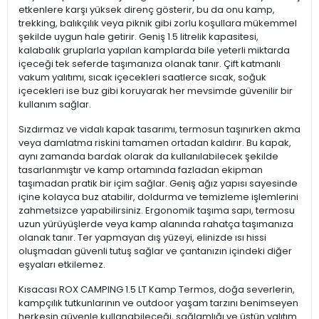
etkenlere karşı yüksek direnç gösterir, bu da onu kamp,
trekking, balıkçılık veya piknik gibi zorlu koşullara mükemmel
şekilde uygun hale getirir. Geniş 1.5 litrelik kapasitesi,
kalabalık gruplarla yapılan kamplarda bile yeterli miktarda
içeceği tek seferde taşımanıza olanak tanır. Çift katmanlı
vakum yalıtımı, sıcak içecekleri saatlerce sıcak, soğuk
içecekleri ise buz gibi koruyarak her mevsimde güvenilir bir
kullanım sağlar.
Sızdırmaz ve vidalı kapak tasarımı, termosun taşınırken akma
veya damlatma riskini tamamen ortadan kaldırır. Bu kapak,
aynı zamanda bardak olarak da kullanılabilecek şekilde
tasarlanmıştır ve kamp ortamında fazladan ekipman
taşımadan pratik bir içim sağlar. Geniş ağız yapısı sayesinde
içine kolayca buz atabilir, doldurma ve temizleme işlemlerini
zahmetsizce yapabilirsiniz. Ergonomik taşıma sapı, termosu
uzun yürüyüşlerde veya kamp alanında rahatça taşımanıza
olanak tanır. Ter yapmayan dış yüzeyi, elinizde ısı hissi
oluşmadan güvenli tutuş sağlar ve çantanızın içindeki diğer
eşyaları etkilemez.
Kısacası ROX CAMPING 1.5 LT Kamp Termos, doğa severlerin,
kampçılık tutkunlarının ve outdoor yaşam tarzını benimseyen
herkesin güvenle kullanabileceği, sağlamlığı ve üstün yalıtım