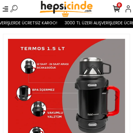
0
VERİŞLERDE ÜCRETSİZ KARGO!
3000 TL ÜZERİ ALIŞVERİŞLERDE ÜCR