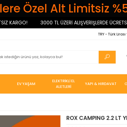
ere Özel Alt Limitsiz %
 KARGO!
3000 TL ÜZERİ ALIŞVERİŞLERDE ÜCRETSİZ 
TRY - Türk Lirası
ELEKTRİKLİ EL
EV YAŞAM
YAPI & HIRDAVAT
O
ALETLERİ
ROX CAMPING 2.2 LT 