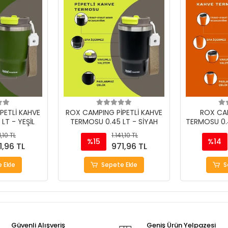
PETLİ KAHVE
ROX CAMPING PİPETLİ KAHVE
ROX CA
LT - YEŞİL
TERMOSU 0.45 LT - SİYAH
TERMOSU 0.
1,10 TL
1.141,10 TL
%15
%14
1,96 TL
971,96 TL
 Ekle
Sepete Ekle
S
Güvenli Alışveriş
Geniş Ürün Yelpazesi