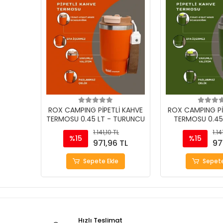
ROX CAMPING PİPETLİ KAHVE
ROX CAMPING Pİ
TERMOSU 0.45 LT - TURUNCU
TERMOSU 0.45 
1.141,10 TL
1.14
%15
%15
971,96 TL
97
Sepete Ekle
Sepete
Hızlı Teslimat