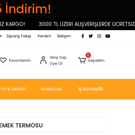
5 İndirim!
KARGO!
3000 TL ÜZERİ ALIŞVERİŞLERDE ÜCRETSİZ KA
Sipariş Takip
Yardım
İletişim
0
Giriş Yap
Favorilerim
Sepetim
Üye Ol
TO & SANAYİ
MARKALAR
İŞ GÜVENLİĞİ
YEMEK TERMOSU