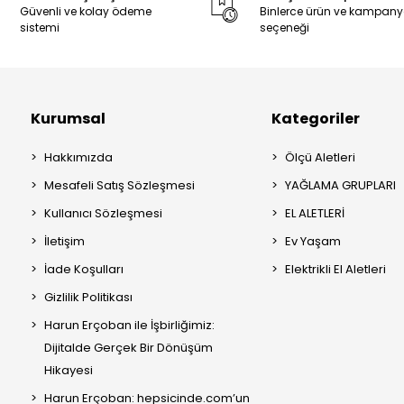
Güvenli ve kolay ödeme
Binlerce ürün ve kampan
sistemi
seçeneği
Kurumsal
Kategoriler
Hakkımızda
Ölçü Aletleri
Mesafeli Satış Sözleşmesi
YAĞLAMA GRUPLARI
Kullanıcı Sözleşmesi
EL ALETLERİ
İletişim
Ev Yaşam
İade Koşulları
Elektrikli El Aletleri
Gizlilik Politikası
Harun Erçoban ile İşbirliğimiz:
Dijitalde Gerçek Bir Dönüşüm
Hikayesi
Harun Erçoban: hepsicinde.com’un