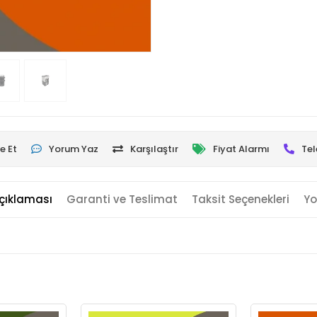
e Et
Yorum Yaz
Karşılaştır
Fiyat Alarmı
Tel
çıklaması
Garanti ve Teslimat
Taksit Seçenekleri
Yo