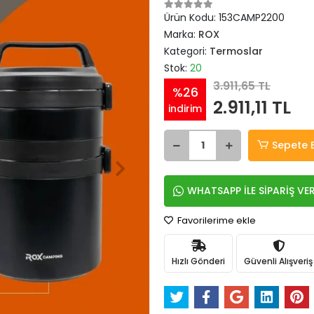
Ürün Kodu:
153CAMP2200
Marka:
ROX
Kategori:
Termoslar
Stok:
20
3.911,65 TL
%26
2.911,11 TL
indirim
Sepete 
WHATSAPP İLE SİPARİŞ VE
Favorilerime ekle
Hızlı Gönderi
Güvenli Alışveriş