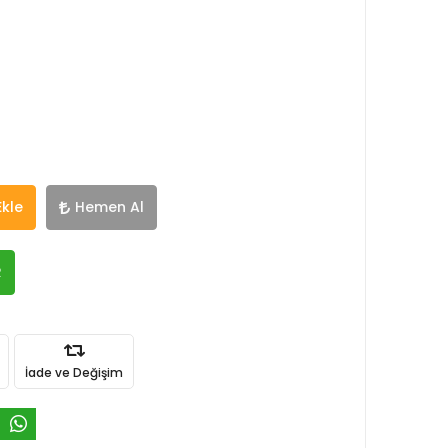
Ekle
Hemen Al
R
İade ve Değişim