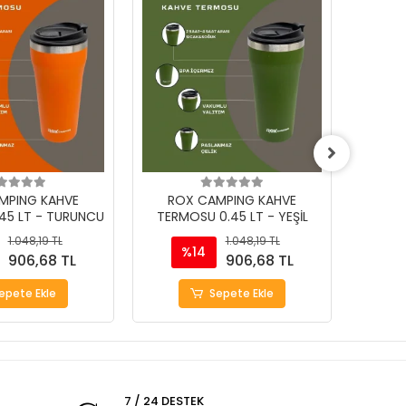
MPING KAHVE
ROX CAMPING KAHVE
RO
45 LT - TURUNCU
TERMOSU 0.45 LT - YEŞİL
TERMO
1.048,19 TL
1.048,19 TL
%14
906,68 TL
906,68 TL
epete Ekle
Sepete Ekle
7 / 24 DESTEK