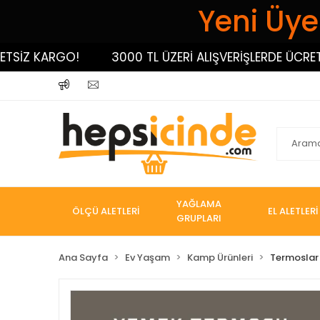
Yeni Üyel
İZ KARGO!
3000 TL ÜZERİ ALIŞVERİŞLERDE ÜCRETSİZ
YAĞLAMA
ÖLÇÜ ALETLERİ
EL ALETLERİ
GRUPLARI
Ana Sayfa
Ev Yaşam
Kamp Ürünleri
Termoslar