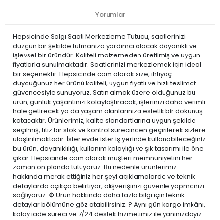
Yorumlar
Hepsicinde Salgı Saati Merkezleme Tutucu, saatlerinizi
düzgün bir şekilde tutmanıza yardımcı olacak dayanıklı ve
işlevsel bir üründür. Kaliteli malzemeden üretilmiş ve uygun
fiyatlarla sunulmaktadır. Saatlerinizi merkezlemek için ideal
bir seçenektir. Hepsicinde.com olarak size, ihtiyaç
duyduğunuz her ürünü kaliteli, uygun fiyatlı ve hızlı teslimat
güvencesiyle sunuyoruz. Satın almak üzere olduğunuz bu
ürün, günlük yaşantınızı kolaylaştıracak, işlerinizi daha verimli
hale getirecek ya da yaşam alanlarınıza estetik bir dokunuş
katacaktır. Ürünlerimiz, kalite standartlarına uygun şekilde
seçilmiş, titiz bir stok ve kontrol sürecinden geçirilerek sizlere
ulaştırılmaktadır. İster evde ister iş yerinde kullanabileceğiniz
bu ürün, dayanıklılığı, kullanım kolaylığı ve şık tasarımı ile öne
çıkar. Hepsicinde.com olarak müşteri memnuniyetini her
zaman ön planda tutuyoruz. Bu nedenle ürünlerimiz
hakkında merak ettiğiniz her şeyi açıklamalarda ve teknik
detaylarda açıkça belirtiyor, alışverişinizi güvenle yapmanızı
sağlıyoruz. ⚙️ Ürün hakkında daha fazla bilgi için teknik
detaylar bölümüne göz atabilirsiniz. ? Aynı gün kargo imkânı,
kolay iade süreci ve 7/24 destek hizmetimiz ile yanınızdayız.