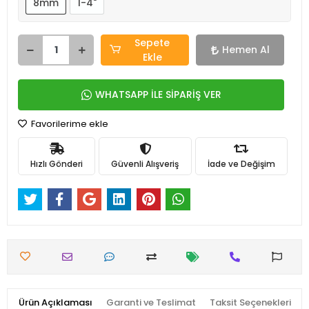
8mm
1-4"
Sepete
Hemen Al
Ekle
WHATSAPP İLE SİPARİŞ VER
Favorilerime ekle
Hızlı Gönderi
Güvenli Alışveriş
İade ve Değişim
Ürün Açıklaması
Garanti ve Teslimat
Taksit Seçenekleri