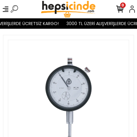
0
VERİŞLERDE ÜCRETSİZ KARGO!
3000 TL ÜZERİ ALIŞVERİŞLERDE ÜCR