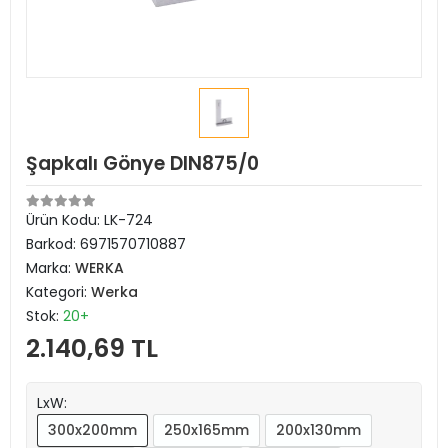
Şapkalı Gönye DIN875/0
Ürün Kodu:
LK-724
Barkod:
6971570710887
Marka:
WERKA
Kategori:
Werka
Stok:
20+
2.140,69 TL
LxW:
300x200mm
250x165mm
200x130mm