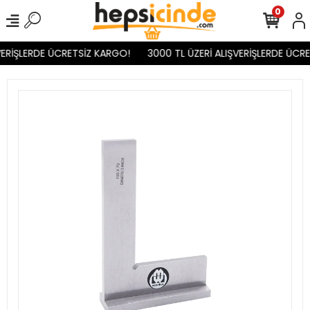
0
ERİŞLERDE ÜCRETSİZ KARGO!
3000 TL ÜZERİ ALIŞVERİŞLERDE ÜCRE