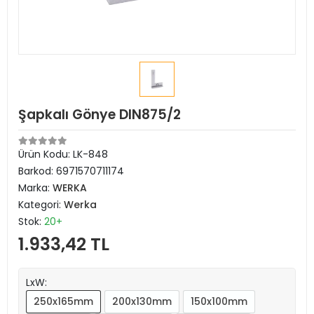
Şapkalı Gönye DIN875/2
Ürün Kodu:
LK-848
Barkod:
6971570711174
Marka:
WERKA
Kategori:
Werka
Stok:
20+
1.933,42 TL
LxW:
250x165mm
200x130mm
150x100mm