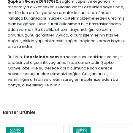
Şapkalı Gönye DIN875/2
, sağlam yapısı ve ergonomik
tasarımıyla dikkat çeker. Kullanıcı dostu özellikleri sayesinde,
her türden profesyonel ve amatör kullanıcı tarafından
rahatça kullanılabilir. Yüksek kaliteli malzemelerden üretilmiş
olan bu gönye, uzun süreli kullanımda bile hassasiyetinden
ödün vermez. Bu özellik, cihazın dayanıklılığını ve uzun
ömürlülüğünü garantiler. Ayrıca, ölçüm işlemlerinin hızlı ve
doğru şekilde yapılabilmesini sağlar, böylece zaman kaybını
en aza indirir.
Bu ürün,
Hepsicinde.com
'da satışa sunulmaktadır ve çeşitli
endüstriyel ölçüm ihtiyaçlarına hitap etmektedir. Şapkalı
Gönye, özellikle 90 derece açı ölçümünde son derece
hassas sonuçlar elde etmenizi sağlar. Çalışanların iş
verimliliğini artıran ve üretim süreçlerini optimize eden bu
gönye, güvenilirliği ile bilinir.
Benzer Ürünler
KARGO
KARGO
BEDAVA
BEDAVA