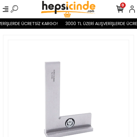
0
VERİŞLERDE ÜCRETSİZ KARGO!
3000 TL ÜZERİ ALIŞVERİŞLERDE ÜCRE