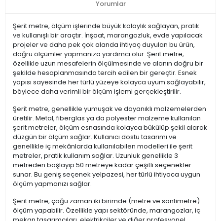
Yorumlar
Şerit metre, ölçüm işlerinde büyük kolaylık sağlayan, pratik
ve kullanışlı bir araçtır. İnşaat, marangozluk, evde yapılacak
projeler ve daha pek çok alanda ihtiyaç duyulan bu ürün,
doğru ölçümler yapmanıza yardımcı olur. Şerit metre,
özellikle uzun mesafelerin ölçülmesinde ve alanın doğru bir
şekilde hesaplanmasında tercih edilen bir gereçtir. Esnek
yapısı sayesinde her türlü yüzeye kolayca uyum sağlayabilir,
böylece daha verimli bir ölçüm işlemi gerçekleştirilir.
Şerit metre, genellikle yumuşak ve dayanıklı malzemelerden
üretilir. Metal, fiberglas ya da polyester malzeme kullanılan
şerit metreler, ölçüm esnasında kolayca bükülüp şekil alarak
düzgün bir ölçüm sağlar. Kullanıcı dostu tasarımı ve
genellikle iç mekânlarda kullanılabilen modelleri ile şerit
metreler, pratik kullanım sağlar. Uzunluk genellikle 3
metreden başlayıp 50 metreye kadar çeşitli seçenekler
sunar. Bu geniş seçenek yelpazesi, her türlü ihtiyaca uygun
ölçüm yapmanızı sağlar.
Şerit metre, çoğu zaman iki birimde (metre ve santimetre)
ölçüm yapabilir. Özellikle yapı sektöründe, marangozlar, iç
mekan tasarımcıları, elektrikçiler ve diğer profesyonel