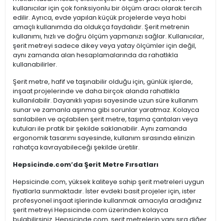
kullanıcılar için çok fonksiyonlu bir ölçüm aracı olarak tercih
edilir. Ayrıca, evde yapılan küçük projelerde veya hobi
amaçlı kullanımda da oldukça faydalıdır. Şerit metrenin
kullanımı, hızlı ve doğru ölçüm yapmanızı sağlar. Kullanıcılar,
şerit metreyi sadece dikey veya yatay ölçümler için değil,
aynı zamanda alan hesaplamalarında da rahatlıkla
kullanabilirler.
Şerit metre, hafif ve taşınabilir olduğu için, günlük işlerde,
inşaat projelerinde ve daha birçok alanda rahatlıkla
kullanılabilir. Dayanıklı yapısı sayesinde uzun süre kullanım
sunar ve zamanla aşınma gibi sorunlar yaratmaz. Kolayca
sarılabilen ve açılabilen şerit metre, taşıma çantaları veya
kutuları ile pratik bir şekilde saklanabilir. Aynı zamanda
ergonomik tasarımı sayesinde, kullanım sırasında elinizin
rahatça kavrayabileceği şekilde üretilir.
Hepsicinde.com’da Şerit Metre Fırsatları
Hepsicinde.com, yüksek kaliteye sahip şerit metreleri uygun
fiyatlarla sunmaktadır. İster evdeki basit projeler için, ister
profesyonel inşaat işlerinde kullanmak amacıyla aradığınız
şerit metreyi Hepsicinde.com üzerinden kolayca
bulabilirsiniz. Hepsicinde.com, şerit metrelerin yanı sıra diğer