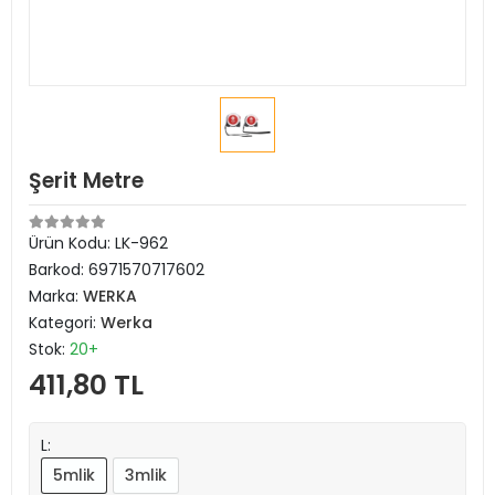
Şerit Metre
Ürün Kodu:
LK-962
Barkod:
6971570717602
Marka:
WERKA
Kategori:
Werka
Stok:
20+
411,80 TL
L:
5mlik
3mlik