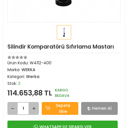
Silindir Komparatörü Sıfırlama Mastarı
Ürün Kodu:
W4112-400
Marka:
WERKA
Kategori:
Werka
Stok:
3
KARGO
114.653,88 TL
BEDAVA
Sepete
Hemen Al
Ekle
WHATSAPP İLE SİPARİŞ VER