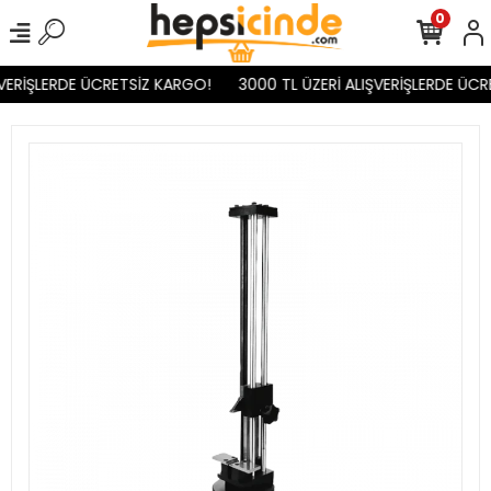
0
VERİŞLERDE ÜCRETSİZ KARGO!
3000 TL ÜZERİ ALIŞVERİŞLERDE ÜCR