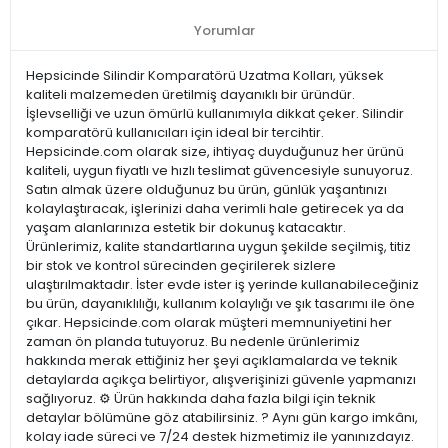
Yorumlar
Hepsicinde Silindir Komparatörü Uzatma Kolları, yüksek
kaliteli malzemeden üretilmiş dayanıklı bir üründür.
İşlevselliği ve uzun ömürlü kullanımıyla dikkat çeker. Silindir
komparatörü kullanıcıları için ideal bir tercihtir.
Hepsicinde.com olarak size, ihtiyaç duyduğunuz her ürünü
kaliteli, uygun fiyatlı ve hızlı teslimat güvencesiyle sunuyoruz.
Satın almak üzere olduğunuz bu ürün, günlük yaşantınızı
kolaylaştıracak, işlerinizi daha verimli hale getirecek ya da
yaşam alanlarınıza estetik bir dokunuş katacaktır.
Ürünlerimiz, kalite standartlarına uygun şekilde seçilmiş, titiz
bir stok ve kontrol sürecinden geçirilerek sizlere
ulaştırılmaktadır. İster evde ister iş yerinde kullanabileceğiniz
bu ürün, dayanıklılığı, kullanım kolaylığı ve şık tasarımı ile öne
çıkar. Hepsicinde.com olarak müşteri memnuniyetini her
zaman ön planda tutuyoruz. Bu nedenle ürünlerimiz
hakkında merak ettiğiniz her şeyi açıklamalarda ve teknik
detaylarda açıkça belirtiyor, alışverişinizi güvenle yapmanızı
sağlıyoruz. ⚙️ Ürün hakkında daha fazla bilgi için teknik
detaylar bölümüne göz atabilirsiniz. ? Aynı gün kargo imkânı,
kolay iade süreci ve 7/24 destek hizmetimiz ile yanınızdayız.