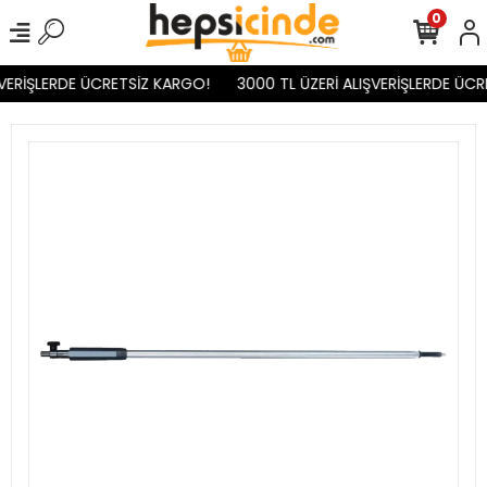
0
VERİŞLERDE ÜCRETSİZ KARGO!
3000 TL ÜZERİ ALIŞVERİŞLERDE ÜCR