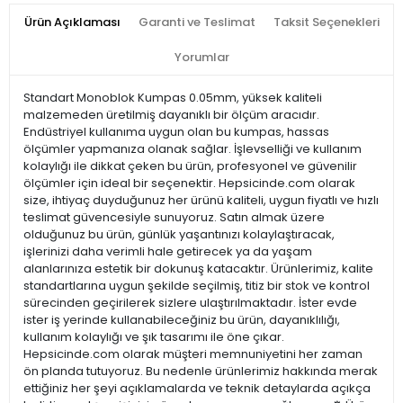
Ürün Açıklaması
Garanti ve Teslimat
Taksit Seçenekleri
Yorumlar
Standart Monoblok Kumpas 0.05mm, yüksek kaliteli
malzemeden üretilmiş dayanıklı bir ölçüm aracıdır.
Endüstriyel kullanıma uygun olan bu kumpas, hassas
ölçümler yapmanıza olanak sağlar. İşlevselliği ve kullanım
kolaylığı ile dikkat çeken bu ürün, profesyonel ve güvenilir
ölçümler için ideal bir seçenektir. Hepsicinde.com olarak
size, ihtiyaç duyduğunuz her ürünü kaliteli, uygun fiyatlı ve hızlı
teslimat güvencesiyle sunuyoruz. Satın almak üzere
olduğunuz bu ürün, günlük yaşantınızı kolaylaştıracak,
işlerinizi daha verimli hale getirecek ya da yaşam
alanlarınıza estetik bir dokunuş katacaktır. Ürünlerimiz, kalite
standartlarına uygun şekilde seçilmiş, titiz bir stok ve kontrol
sürecinden geçirilerek sizlere ulaştırılmaktadır. İster evde
ister iş yerinde kullanabileceğiniz bu ürün, dayanıklılığı,
kullanım kolaylığı ve şık tasarımı ile öne çıkar.
Hepsicinde.com olarak müşteri memnuniyetini her zaman
ön planda tutuyoruz. Bu nedenle ürünlerimiz hakkında merak
ettiğiniz her şeyi açıklamalarda ve teknik detaylarda açıkça