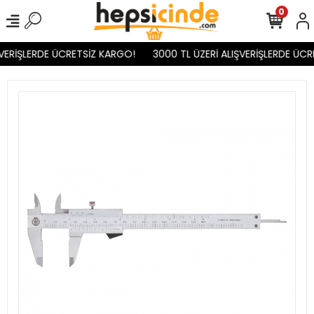
0
VERİŞLERDE ÜCRETSİZ KARGO!
3000 TL ÜZERİ ALIŞVERİŞLERDE ÜCR