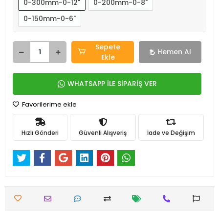
0-300mm-0-12"
0-200mm-0-8"
0-150mm-0-6"
Sepete
Hemen Al
Ekle
WHATSAPP İLE SİPARİŞ VER
Favorilerime ekle
Hızlı Gönderi
Güvenli Alışveriş
İade ve Değişim