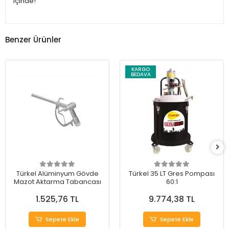
içinde!
Benzer Ürünler
KARGO
BEDAVA
Türkel Alüminyum Gövde
Türkel 35 LT Gres Pompası
Mazot Aktarma Tabancası
60:1
1.525,76 TL
9.774,38 TL
Sepete Ekle
Sepete Ekle