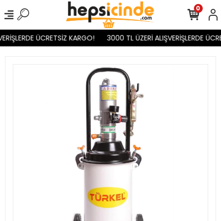
0
VERİŞLERDE ÜCRETSİZ KARGO!
3000 TL ÜZERİ ALIŞVERİŞLERDE ÜCR