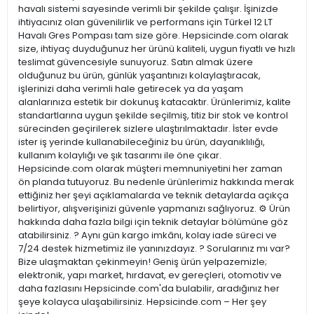
havalı sistemi sayesinde verimli bir şekilde çalışır. İşinizde
ihtiyacınız olan güvenilirlik ve performans için Türkel 12 LT
Havalı Gres Pompası tam size göre. Hepsicinde.com olarak
size, ihtiyaç duyduğunuz her ürünü kaliteli, uygun fiyatlı ve hızlı
teslimat güvencesiyle sunuyoruz. Satın almak üzere
olduğunuz bu ürün, günlük yaşantınızı kolaylaştıracak,
işlerinizi daha verimli hale getirecek ya da yaşam
alanlarınıza estetik bir dokunuş katacaktır. Ürünlerimiz, kalite
standartlarına uygun şekilde seçilmiş, titiz bir stok ve kontrol
sürecinden geçirilerek sizlere ulaştırılmaktadır. İster evde
ister iş yerinde kullanabileceğiniz bu ürün, dayanıklılığı,
kullanım kolaylığı ve şık tasarımı ile öne çıkar.
Hepsicinde.com olarak müşteri memnuniyetini her zaman
ön planda tutuyoruz. Bu nedenle ürünlerimiz hakkında merak
ettiğiniz her şeyi açıklamalarda ve teknik detaylarda açıkça
belirtiyor, alışverişinizi güvenle yapmanızı sağlıyoruz. ⚙️ Ürün
hakkında daha fazla bilgi için teknik detaylar bölümüne göz
atabilirsiniz. ? Aynı gün kargo imkânı, kolay iade süreci ve
7/24 destek hizmetimiz ile yanınızdayız. ? Sorularınız mı var?
Bize ulaşmaktan çekinmeyin! Geniş ürün yelpazemizle;
elektronik, yapı market, hırdavat, ev gereçleri, otomotiv ve
daha fazlasını Hepsicinde.com'da bulabilir, aradığınız her
şeye kolayca ulaşabilirsiniz. Hepsicinde.com – Her şey