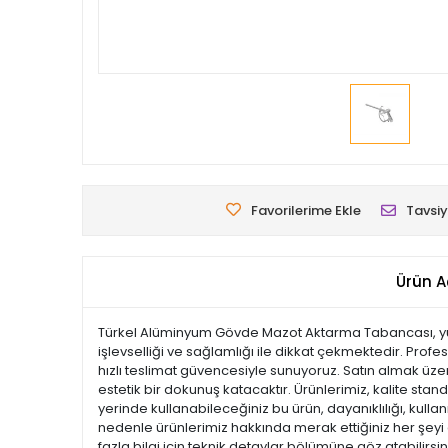
Favorilerime Ekle
Tavsiy
Ürün A
Türkel Alüminyum Gövde Mazot Aktarma Tabancası, yükse
işlevselliği ve sağlamlığı ile dikkat çekmektedir. Profe
hızlı teslimat güvencesiyle sunuyoruz. Satın almak üze
estetik bir dokunuş katacaktır. Ürünlerimiz, kalite standa
yerinde kullanabileceğiniz bu ürün, dayanıklılığı, kul
nedenle ürünlerimiz hakkında merak ettiğiniz her şeyi 
fazla bilgi için teknik detaylar bölümüne göz atabilirsi