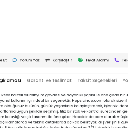
e Et
Yorum Yaz
Karşılaştır
Fiyat Alarmı
Tel
çıklaması
Garanti ve Teslimat
Taksit Seçenekleri
Yo
k kaliteli alüminyum gövdesi ve dayanıklı yapısı ile öne çıkan bir ü
syonel kullanım için ideal bir seçenektir. Hepsicinde.com olarak size, ih
re olduğunuz bu ürün, günlük yaşantınızı kolaylaştıracak, işlerinizi da
rtlarına uygun şekilde seçilmiş, titiz bir stok ve kontrol sürecinden geçir
lanım kolaylığı ve şık tasarımı ile öne çıkar. Hepsicinde.com olarak mü
açıklamalarda ve teknik detaylarda açıkça belirtiyor, alışverişinizi 
niz. ? Aynı gün kargo imkânı, kolay iade süreci ve 7/24 destek hizmetimi