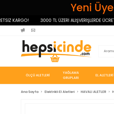
Yeni Üyel
İZ KARGO!
3000 TL ÜZERİ ALIŞVERİŞLERDE ÜCRETSİ
YAĞLAMA
ÖLÇÜ ALETLERİ
EL ALETLERİ
GRUPLARI
Ana Sayfa
Elektrikli El Aletleri
HAVALI ALETLER