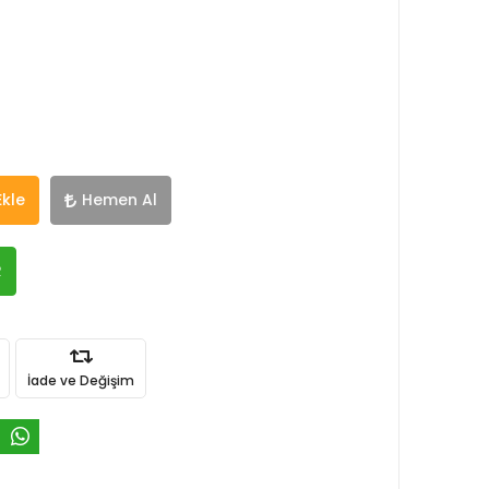
Ekle
Hemen Al
R
İade ve Değişim