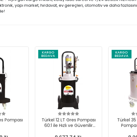
ronik, yapı market, hırdavat, ev gereçleri, otomotiv ve daha fazlasını
de!
KARGO
KARGO
BEDAVA
BEDAVA
res Pompası
Türkel 12 LT Gres Pompası
Türkel 35
60:1 ile Hızlı ve Güvenilir
Pompası
Yağlamaya Hazır Olun!
Per