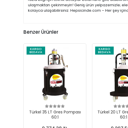
ulaşmaktan çekinmeyin! Geniş ürün yelpazemizle; elekt
kolayca ulaşabilirsiniz. Hepsicinde.com – Her şey için
Benzer Ürünler
KARGO
KARGO
BEDAVA
BEDAVA
Türkel 35 LT Gres Pompası
Türkel 20 LT G
60:1
60:1