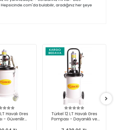
 Hepsicinde.com'da bulabilir, aradığınız her şeye
KARGO
BEDAVA
 LT Havalı Gres
Türkel 12 LT Havalı Gres
Muz
 - Güvenilir
Pompası - Dayanıklı ve
formans
İşlevsel Tasarım