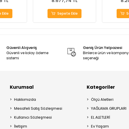
8 TL
8.677,74 TL
8.2
 Ekle
Sepete Ekle
S
Güvenli Alışveriş
Geniş Ürün Yelpazesi
Güvenli ve kolay ödeme
Binlerce ürün ve kampan
sistemi
seçeneği
Kurumsal
Kategoriler
Hakkımızda
Ölçü Aletleri
Mesafeli Satış Sözleşmesi
YAĞLAMA GRUPLARI
Kullanıcı Sözleşmesi
EL ALETLERİ
İletişim
Ev Yaşam