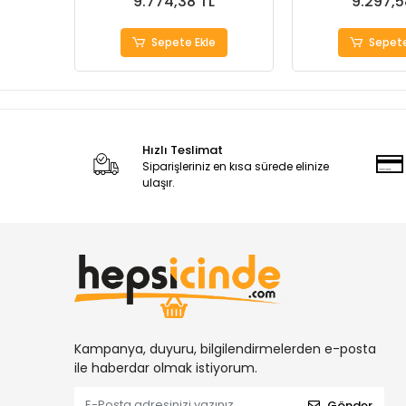
9.774,38 TL
9.297,5
Sepete Ekle
Sepete
Hızlı Teslimat
Siparişleriniz en kısa sürede elinize
ulaşır.
Kampanya, duyuru, bilgilendirmelerden e-posta
ile haberdar olmak istiyorum.
Gönder