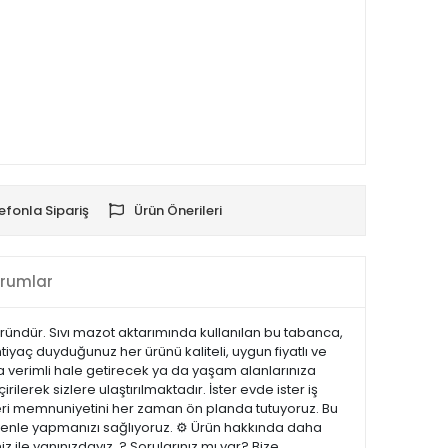
efonla Sipariş
Ürün Önerileri
rumlar
ründür. Sıvı mazot aktarımında kullanılan bu tabanca,
tiyaç duyduğunuz her ürünü kaliteli, uygun fiyatlı ve
ha verimli hale getirecek ya da yaşam alanlarınıza
ilerek sizlere ulaştırılmaktadır. İster evde ister iş
şteri memnuniyetini her zaman ön planda tutuyoruz. Bu
güvenle yapmanızı sağlıyoruz. ⚙️ Ürün hakkında daha
z ile yanınızdayız. ? Sorularınız mı var? Bize