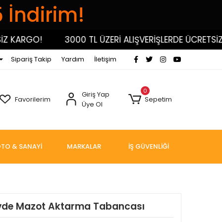
5 İndirim!
KARGO!
3000 TL ÜZERİ ALIŞVERİŞLERDE ÜCRETSİZ KA
Sipariş Takip
Yardım
İletişim
0
Giriş Yap
Favorilerim
Sepetim
Üye Ol
TO & SANAYİ
MARKALAR
İŞ GÜVENLİĞİ
vde Mazot Aktarma Tabancası