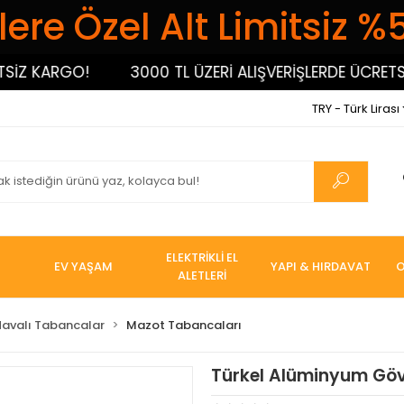
ere Özel Alt Limitsiz %
Z KARGO!
3000 TL ÜZERİ ALIŞVERİŞLERDE ÜCRETSİZ 
TRY - Türk Lirası
ELEKTRİKLİ EL
EV YAŞAM
YAPI & HIRDAVAT
O
ALETLERİ
Havalı Tabancalar
Mazot Tabancaları
Türkel Alüminyum Gö