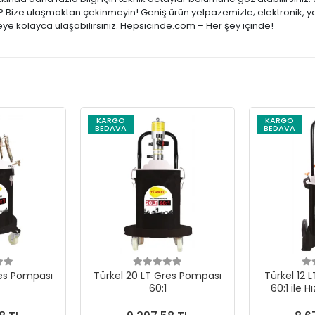
ar? Bize ulaşmaktan çekinmeyin! Geniş ürün yelpazemizle; elektronik, y
şeye kolayca ulaşabilirsiniz. Hepsicinde.com – Her şey içinde!
KARGO
KARGO
BEDAVA
BEDAVA
res Pompası
Türkel 20 LT Gres Pompası
Türkel 12 
60:1
60:1 ile H
Yağlamay