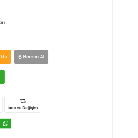
arı
Ekle
Hemen Al
R
İade ve Değişim