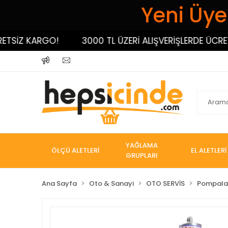
Yeni Üyel
İZ KARGO!
3000 TL ÜZERİ ALIŞVERİŞLERDE ÜCRETSİ
YAĞLAMA
ÖLÇÜ ALETLERİ
EL ALETLERİ
GRUPLARI
Ana Sayfa
Oto & Sanayi
OTO SERVİS
Pompala