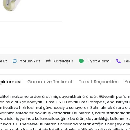
e Et
Yorum Yaz
Karşılaştır
Fiyat Alarmı
Tel
çıklaması
Garanti ve Teslimat
Taksit Seçenekleri
Yo
iteli malzemelerden üretilmiş dayanıklı bir üründür. Güvenilir performan
anımı oldukça kolaydır. Türkel 35 LT Havalı Gres Pompası, endüstriyel i
un fiyatlı ve hızlı teslimat güvencesiyle sunuyoruz. Satın almak üzere o
rınıza estetik bir dokunuş katacaktır. Ürünlerimiz, kalite standartlarına
vde ister iş yerinde kullanabileceğiniz bu ürün, dayanıklılığı, kullanım 
yoruz. Bu nedenle ürünlerimiz hakkında merak ettiğiniz her şeyi açık
kkında daha fazla bilgi için teknik detaylar bölümüne göz atabilirsiniz.