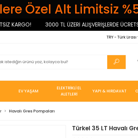
ere Özel Alt Limitsiz %
Z KARGO!
3000 TL ÜZERİ ALIŞVERİŞLERDE ÜCRETSİZ 
TRY - Türk Lirası
ELEKTRİKLİ EL
EV YAŞAM
YAPI & HIRDAVAT
O
ALETLERİ
r
Havalı Gres Pompaları
Türkel 35 LT Havalı G