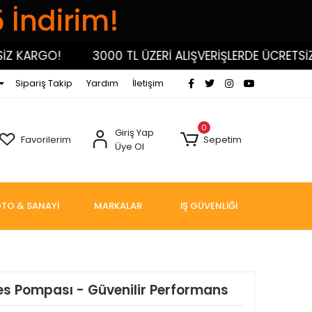
5 İndirim!
KARGO!
3000 TL ÜZERİ ALIŞVERİŞLERDE ÜCRETSİZ K
Sipariş Takip
Yardım
İletişim
0
Giriş Yap
Favorilerim
Sepetim
Üye Ol
TO & SANAYİ
MARKALAR
İŞ GÜVENLİĞİ
res Pompası - Güvenilir Performans