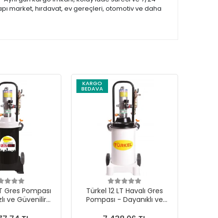
apı market, hırdavat, ev gereçleri, otomotiv ve daha
KARGO
BEDAVA
LT Gres Pompası
Türkel 12 LT Havalı Gres
ızlı ve Güvenilir
Pompası - Dayanıklı ve
a Hazır Olun!
İşlevsel Tasarım