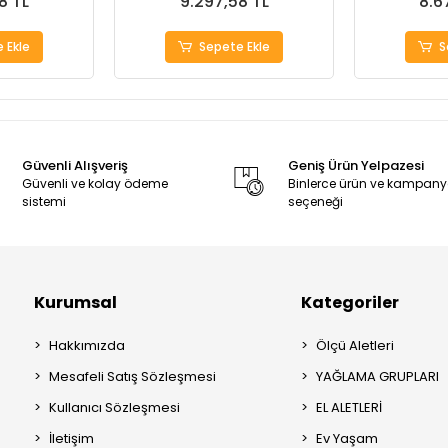
8 TL
9.297,58 TL
8.6
 Ekle
Sepete Ekle
S
Güvenli Alışveriş
Geniş Ürün Yelpazesi
Güvenli ve kolay ödeme
Binlerce ürün ve kampan
sistemi
seçeneği
Kurumsal
Kategoriler
Hakkımızda
Ölçü Aletleri
Mesafeli Satış Sözleşmesi
YAĞLAMA GRUPLARI
Kullanıcı Sözleşmesi
EL ALETLERİ
İletişim
Ev Yaşam