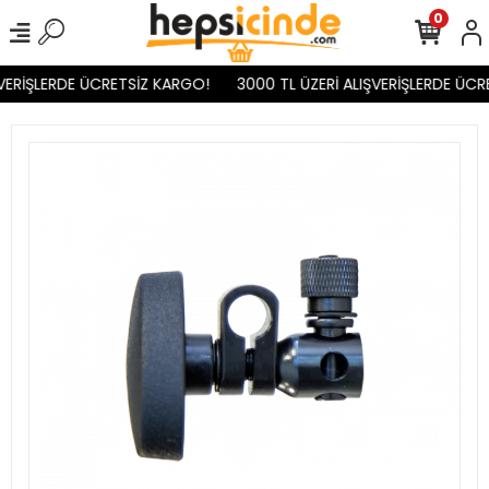
0
VERİŞLERDE ÜCRETSİZ KARGO!
3000 TL ÜZERİ ALIŞVERİŞLERDE ÜCR