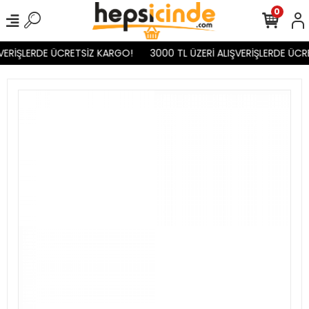
0
VERİŞLERDE ÜCRETSİZ KARGO!
3000 TL ÜZERİ ALIŞVERİŞLERDE ÜCR