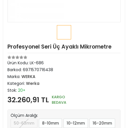
Profesyonel Seri Üç Ayaklı Mikrometre
Ürün Kodu:
LK-686
Barkod:
6971570716438
Marka:
WERKA
Kategori:
Werka
Stok:
20+
KARGO
32.260,91 TL
BEDAVA
Ölçüm Aralığı:
50-63mm
8-10mm
10-12mm
16-20mm