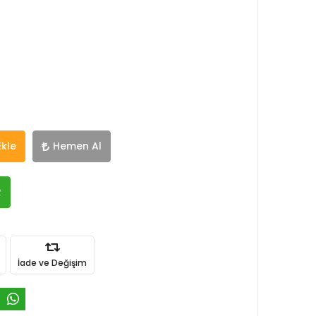
Ekle
Hemen Al
R
İade ve Değişim