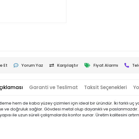
e Et
Yorum Yaz
Karşılaştır
Fiyat Alarmı
Tel
çıklaması
Garanti ve Teslimat
Taksit Seçenekleri
Yo
me hem de kaba yüzey çizimleri için ideal bir üründür. İki farklı uç ya
ge ve doğruluk sağlar. Gövdesi metal olup dayanıklı ve paslanmazdır. 
yapısı ile uzun süreli çalışmalarda konfor sunar. Üretim kalitesini artı