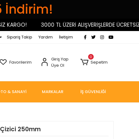
5 İndirim!
KARGO!
3000 TL ÜZERİ ALIŞVERİŞLERDE ÜCRETSİZ K
Sipariş Takip
Yardım
İletişim
0
Giriş Yap
Favorilerim
Sepetim
Üye Ol
TO & SANAYİ
MARKALAR
İŞ GÜVENLİĞİ
 Çizici 250mm