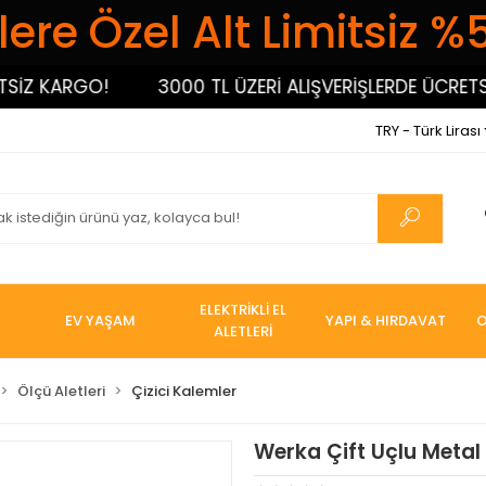
ere Özel Alt Limitsiz %
Z KARGO!
3000 TL ÜZERİ ALIŞVERİŞLERDE ÜCRETSİZ 
TRY - Türk Lirası
ELEKTRİKLİ EL
EV YAŞAM
YAPI & HIRDAVAT
O
ALETLERİ
Ölçü Aletleri
Çizici Kalemler
Werka Çift Uçlu Metal