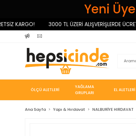
Yeni Üyel
SİZ KARGO!
3000 TL ÜZERİ ALIŞVERİŞLERDE ÜCRETSİ
YAĞLAMA
ÖLÇÜ ALETLERİ
EL ALETLERİ
GRUPLARI
Ana Sayfa
Yapı & Hırdavat
NALBURİYE HIRDAVAT