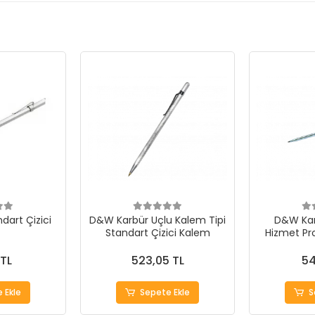
dart Çizici
D&W Karbür Uçlu Kalem Tipi
D&W Kar
Standart Çizici Kalem
Hizmet Pro
 TL
523,05 TL
54
 Ekle
Sepete Ekle
S