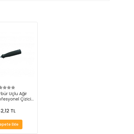
bür Uçlu Ağir
fesyonel Çizici
Kalem
2,12 TL
epete Ekle