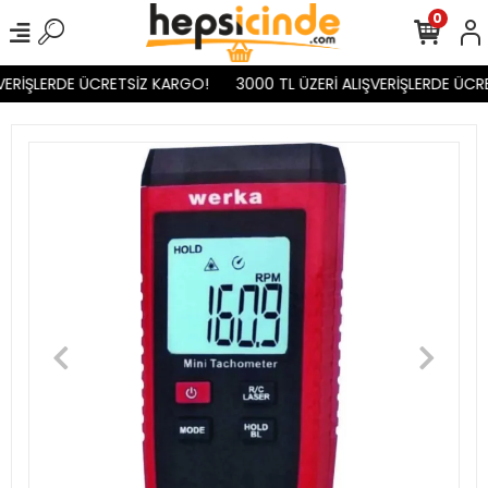
0
VERİŞLERDE ÜCRETSİZ KARGO!
3000 TL ÜZERİ ALIŞVERİŞLERDE ÜCR