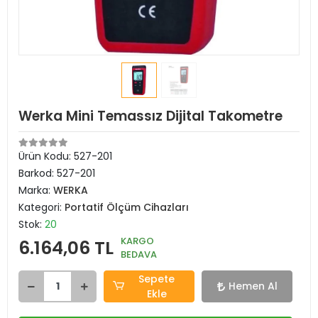
Werka Mini Temassız Dijital Takometre
Ürün Kodu:
527-201
Barkod:
527-201
Marka:
WERKA
Kategori:
Portatif Ölçüm Cihazları
Stok:
20
KARGO
6.164,06 TL
BEDAVA
Sepete
Hemen Al
Ekle