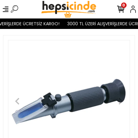
0
VERİŞLERDE ÜCRETSİZ KARGO!
3000 TL ÜZERİ ALIŞVERİŞLERDE ÜCR