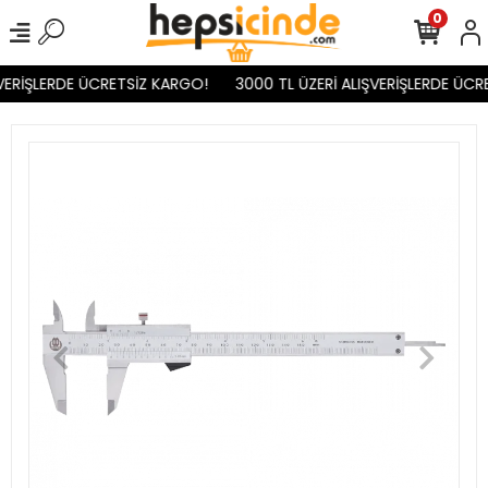
0
VERİŞLERDE ÜCRETSİZ KARGO!
3000 TL ÜZERİ ALIŞVERİŞLERDE ÜCR