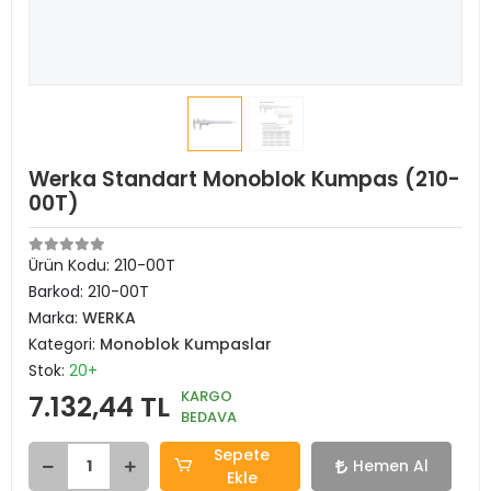
Werka Standart Monoblok Kumpas (210-
00T)
Ürün Kodu:
210-00T
Barkod:
210-00T
Marka:
WERKA
Kategori:
Monoblok Kumpaslar
Stok:
20+
KARGO
7.132,44 TL
BEDAVA
Sepete
Hemen Al
Ekle