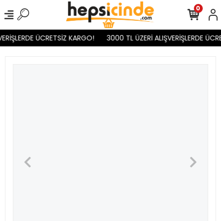
0
VERİŞLERDE ÜCRETSİZ KARGO!
3000 TL ÜZERİ ALIŞVERİŞLERDE ÜCR