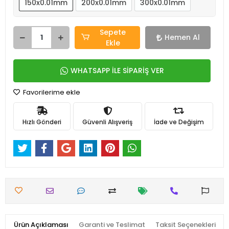
150x0.01mm
200x0.01mm
300x0.01mm
Sepete
Hemen Al
Ekle
WHATSAPP İLE SİPARİŞ VER
Favorilerime ekle
Hızlı Gönderi
Güvenli Alışveriş
İade ve Değişim
Ürün Açıklaması
Garanti ve Teslimat
Taksit Seçenekleri