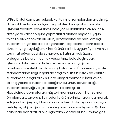
Yorumlar
WPro Dijital Kumpas, yüksek kaliteli malzemelerden üretilmiş,
dayanıklı ve hassas ölçüm yapabilen bir dijital kumpastır.
İşlevsel tasarımı sayesinde kolayca kullanılabilir ve en ince
detaylara kadar ölçüm yapmanıza olanak sağlar. Uygun
fiyatı ile dikkat çeken bu ürün, profesyonel ve hobi amaçlı
kullanımlar için ideal bir seçenektir. Hepsicinde.com olarak
size, ihtiyaç duyduğunuz her ürünü kaliteli, uygun fiyatlı ve hızlı
teslimat güvencesiyle sunuyoruz. Satın almak üzere
olduğunuz bu ürün, günlük yaşantınızı kolaylaştıracak,
işlerinizi daha verimli hale getirecek ya da yaşam
alanlarınıza estetik bir dokunuş katacaktır. Ürünlerimiz, kalite
standartlarına uygun şekilde seçilmiş, titiz bir stok ve kontrol
sürecinden geçirilerek sizlere ulaştırılmaktadır. İster evde
ister iş yerinde kullanabileceğiniz bu ürün, dayanıklılığı,
kullanım kolaylığı ve şık tasarımı ile öne çıkar.
Hepsicinde.com olarak müşteri memnuniyetini her zaman
ön planda tutuyoruz. Bu nedenle ürünlerimiz hakkında merak
ettiğiniz her şeyi açıklamalarda ve teknik detaylarda açıkça
belirtiyor, alışverişinizi güvenle yapmanızı sağlıyoruz. ⚙️ Ürün
hakkında daha fazla bilgi için teknik detaylar bölümüne göz