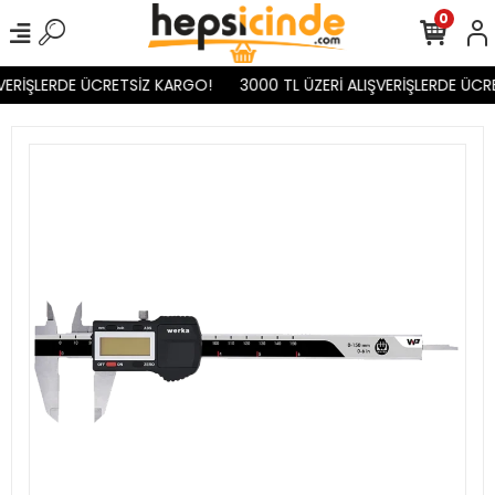
0
VERİŞLERDE ÜCRETSİZ KARGO!
3000 TL ÜZERİ ALIŞVERİŞLERDE ÜCR