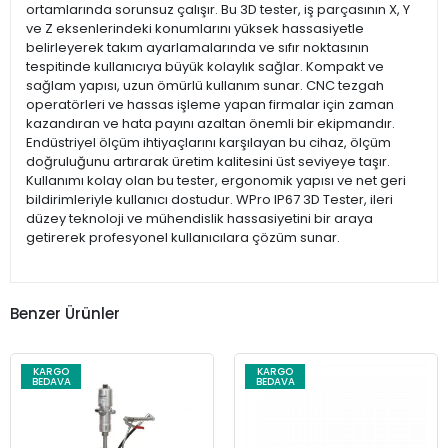
ortamlarında sorunsuz çalışır. Bu 3D tester, iş parçasının X, Y
ve Z eksenlerindeki konumlarını yüksek hassasiyetle
belirleyerek takım ayarlamalarında ve sıfır noktasının
tespitinde kullanıcıya büyük kolaylık sağlar. Kompakt ve
sağlam yapısı, uzun ömürlü kullanım sunar. CNC tezgah
operatörleri ve hassas işleme yapan firmalar için zaman
kazandıran ve hata payını azaltan önemli bir ekipmandır.
Endüstriyel ölçüm ihtiyaçlarını karşılayan bu cihaz, ölçüm
doğruluğunu artırarak üretim kalitesini üst seviyeye taşır.
Kullanımı kolay olan bu tester, ergonomik yapısı ve net geri
bildirimleriyle kullanıcı dostudur. WPro IP67 3D Tester, ileri
düzey teknoloji ve mühendislik hassasiyetini bir araya
getirerek profesyonel kullanıcılara çözüm sunar.
Benzer Ürünler
KARGO
KARGO
BEDAVA
BEDAVA