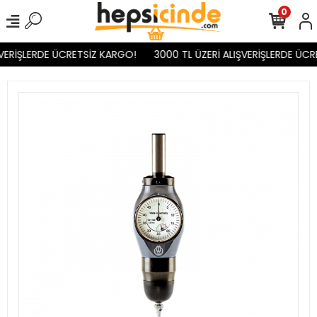
0
VERİŞLERDE ÜCRETSİZ KARGO!
3000 TL ÜZERİ ALIŞVERİŞLERDE ÜCR