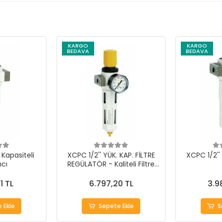
KARGO
KARGO
BEDAVA
BEDAVA
 Kapasiteli
XCPC 1/2'' YÜK. KAP. FİLTRE
XCPC 1/2'' 
ıcı
REGÜLATÖR - Kaliteli Filtre
Regülatör
1 TL
6.797,20 TL
3.9
 Ekle
Sepete Ekle
S