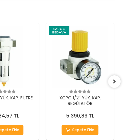
KARGO
KARG
BEDAVA
BEDAV
YÜK. KAP. FİLTRE
XCPC 1/2'' YÜK. KAP.
X
REGÜLATÖR
84,57 TL
5.390,89 TL
epete Ekle
Sepete Ekle