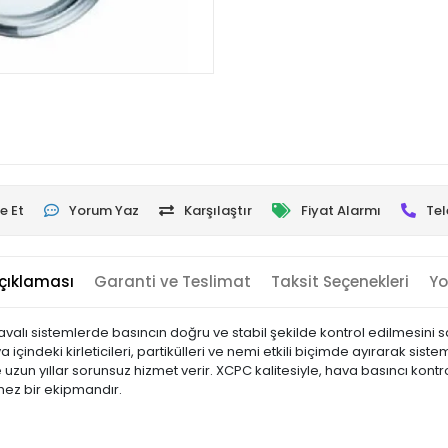
e Et
Yorum Yaz
Karşılaştır
Fiyat Alarmı
Tel
çıklaması
Garanti ve Teslimat
Taksit Seçenekleri
Yo
l havalı sistemlerde basıncın doğru ve stabil şekilde kontrol edilmesini
ava içindeki kirleticileri, partikülleri ve nemi etkili biçimde ayırarak si
zun yıllar sorunsuz hizmet verir. XCPC kalitesiyle, hava basıncı kontr
mez bir ekipmandır.