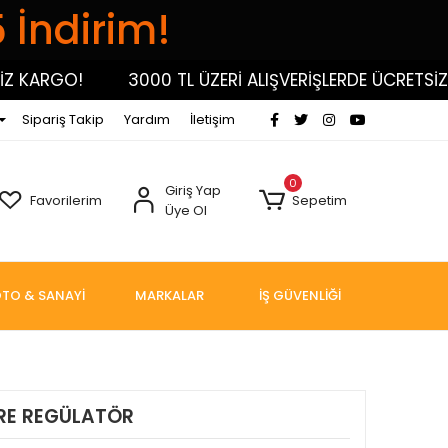
5 İndirim!
 KARGO!
3000 TL ÜZERİ ALIŞVERİŞLERDE ÜCRETSİZ K
Sipariş Takip
Yardım
İletişim
0
Giriş Yap
Favorilerim
Sepetim
Üye Ol
TO & SANAYİ
MARKALAR
İŞ GÜVENLİĞİ
LTRE REGÜLATÖR