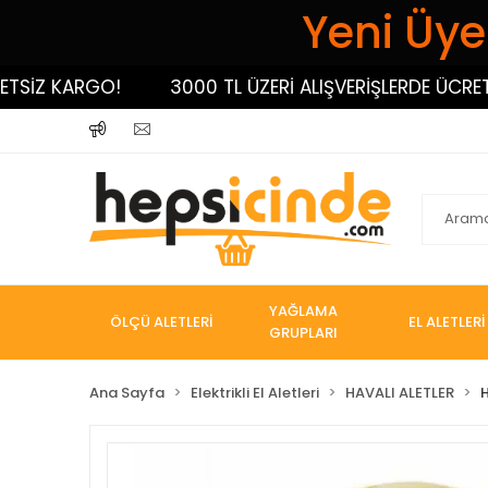
Yeni Üyel
SİZ KARGO!
3000 TL ÜZERİ ALIŞVERİŞLERDE ÜCRETSİ
YAĞLAMA
ÖLÇÜ ALETLERİ
EL ALETLERİ
GRUPLARI
Ana Sayfa
Elektrikli El Aletleri
HAVALI ALETLER
H