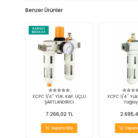
Benzer Ürünler
KARGO
BEDAVA
XCPC 1/4'' YÜK. KAP. ÜÇLÜ
XCPC 1/4'' Yük
ŞARTLANDIRICI
Yağlay
7.266,02 TL
2.695,4
Sepete Ekle
Sepete