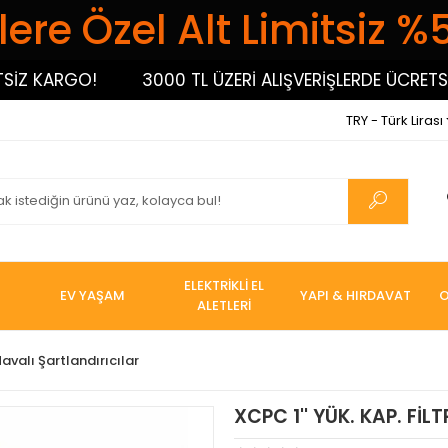
ere Özel Alt Limitsiz %
Z KARGO!
3000 TL ÜZERİ ALIŞVERİŞLERDE ÜCRETSİZ
TRY - Türk Lirası
ELEKTRİKLİ EL
EV YAŞAM
YAPI & HIRDAVAT
O
ALETLERİ
avalı Şartlandırıcılar
XCPC 1'' YÜK. KAP. Fİ