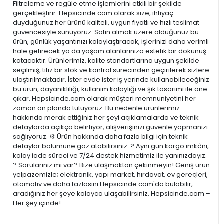
Filtreleme ve regüle etme işlemlerini etkili bir şekilde
gerçekleştirir. Hepsicinde.com olarak size, ihtiyaç
duyduğunuz her ürünü kaliteli, uygun fiyatlı ve hızlı teslimat
güvencesiyle sunuyoruz. Satın almak üzere olduğunuz bu
ürün, günlük yaşantınızı kolaylaştıracak, işlerinizi daha verimli
hale getirecek ya da yaşam alanlarınıza estetik bir dokunuş
katacaktır. Ürünlerimiz, kalite standartlarına uygun şekilde
seçilmiş, titiz bir stok ve kontrol sürecinden geçirilerek sizlere
ulaştırılmaktadır. İster evde ister iş yerinde kullanabileceğiniz
bu ürün, dayanıklılığı, kullanım kolaylığı ve şık tasarımı ile öne
çıkar. Hepsicinde.com olarak müşteri memnuniyetini her
zaman ön planda tutuyoruz. Bu nedenle ürünlerimiz
hakkında merak ettiğiniz her şeyi açıklamalarda ve teknik
detaylarda açıkça belirtiyor, alışverişinizi güvenle yapmanızı
sağlıyoruz. ⚙️ Ürün hakkında daha fazla bilgi için teknik
detaylar bölümüne göz atabilirsiniz. ? Aynı gün kargo imkânı,
kolay iade süreci ve 7/24 destek hizmetimiz ile yanınızdayız.
? Sorularınız mı var? Bize ulaşmaktan çekinmeyin! Geniş ürün
yelpazemizle; elektronik, yapı market, hırdavat, ev gereçleri,
otomotiv ve daha fazlasını Hepsicinde.com'da bulabilir,
aradığınız her şeye kolayca ulaşabilirsiniz. Hepsicinde.com –
Her şey içinde!