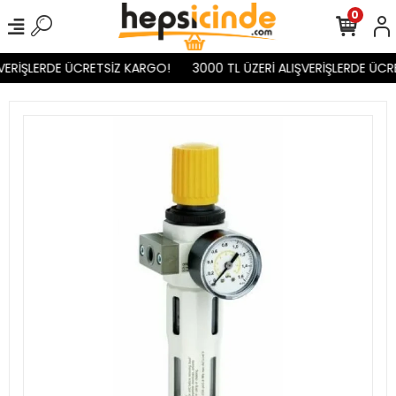
0
VERİŞLERDE ÜCRETSİZ KARGO!
3000 TL ÜZERİ ALIŞVERİŞLERDE ÜCR