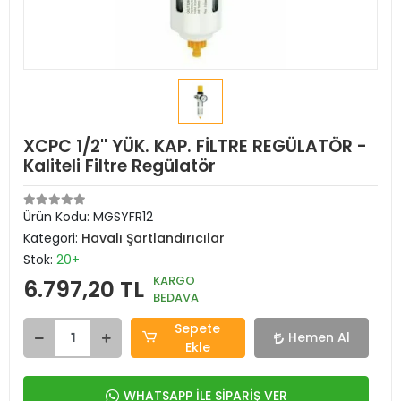
XCPC 1/2'' YÜK. KAP. FİLTRE REGÜLATÖR -
Kaliteli Filtre Regülatör
Ürün Kodu:
MGSYFR12
Kategori:
Havalı Şartlandırıcılar
Stok:
20+
KARGO
6.797,20 TL
BEDAVA
Sepete
Hemen Al
Ekle
WHATSAPP İLE SİPARİŞ VER