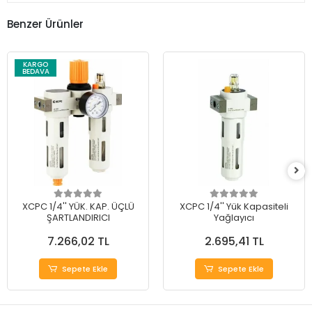
Benzer Ürünler
KARGO
BEDAVA
XCPC 1/4'' YÜK. KAP. ÜÇLÜ
XCPC 1/4'' Yük Kapasiteli
ŞARTLANDIRICI
Yağlayıcı
7.266,02 TL
2.695,41 TL
Sepete Ekle
Sepete Ekle