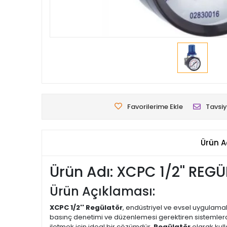
Favorilerime Ekle
Tavsiy
Ürün A
Ürün Adı: XCPC 1/2'' REG
Ürün Açıklaması:
XCPC 1/2'' Regülatör
, endüstriyel ve evsel uygulama
basınç denetimi ve düzenlemesi gerektiren sistemlerd
iletmek için ideal bir çözümdür.
Regülatör
olarak kull