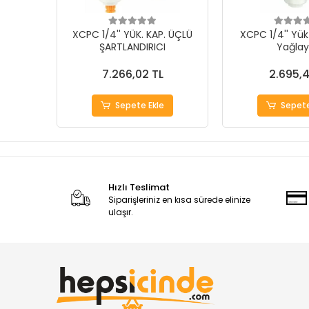
XCPC 1/4'' YÜK. KAP. ÜÇLÜ
XCPC 1/4'' Yük
ŞARTLANDIRICI
Yağlay
7.266,02 TL
2.695,4
Sepete Ekle
Sepete
Hızlı Teslimat
Siparişleriniz en kısa sürede elinize
ulaşır.