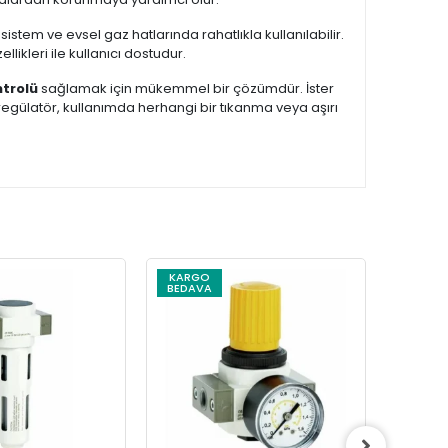
istem ve evsel gaz hatlarında rahatlıkla kullanılabilir.
likleri ile kullanıcı dostudur.
trolü
sağlamak için mükemmel bir çözümdür. İster
Bu regülatör, kullanımda herhangi bir tıkanma veya aşırı
KARGO
KARG
BEDAVA
BEDAV