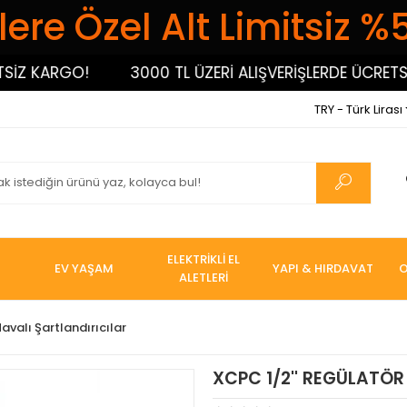
ere Özel Alt Limitsiz %
 KARGO!
3000 TL ÜZERİ ALIŞVERİŞLERDE ÜCRETSİZ K
TRY - Türk Lirası
ELEKTRİKLİ EL
EV YAŞAM
YAPI & HIRDAVAT
O
ALETLERİ
avalı Şartlandırıcılar
XCPC 1/2'' REGÜLATÖR