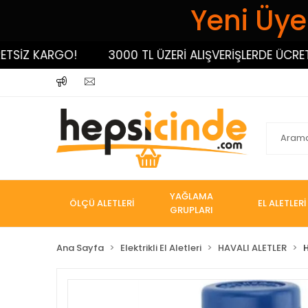
Yeni Üyel
İZ KARGO!
3000 TL ÜZERİ ALIŞVERİŞLERDE ÜCRETSİZ
YAĞLAMA
ÖLÇÜ ALETLERİ
EL ALETLERİ
GRUPLARI
Ana Sayfa
Elektrikli El Aletleri
HAVALI ALETLER
H