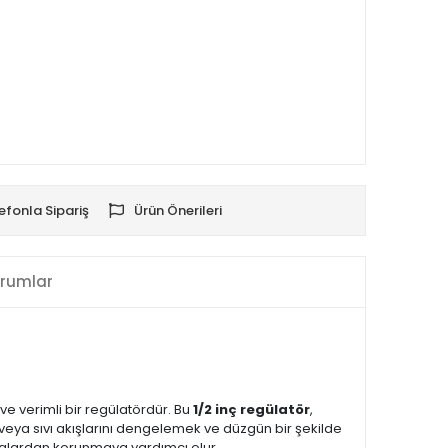
efonla Sipariş
Ürün Önerileri
rumlar
e verimli bir regülatördür. Bu
1/2 inç regülatör
,
 veya sıvı akışlarını dengelemek ve düzgün bir şekilde
nmalardan korunmaya yardımcı olur.