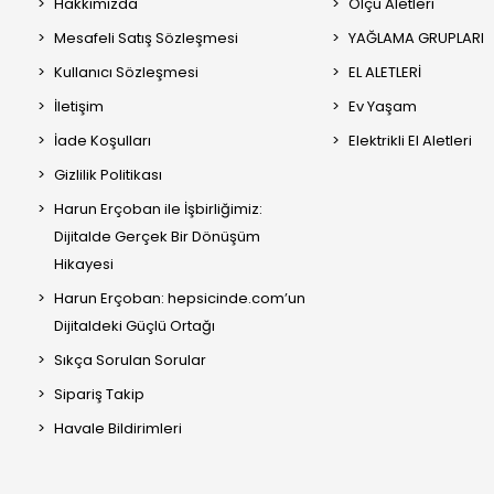
Hakkımızda
Ölçü Aletleri
Mesafeli Satış Sözleşmesi
YAĞLAMA GRUPLARI
Kullanıcı Sözleşmesi
EL ALETLERİ
İletişim
Ev Yaşam
İade Koşulları
Elektrikli El Aletleri
Gizlilik Politikası
Harun Erçoban ile İşbirliğimiz:
Dijitalde Gerçek Bir Dönüşüm
Hikayesi
Harun Erçoban: hepsicinde.com’un
Dijitaldeki Güçlü Ortağı
Sıkça Sorulan Sorular
Sipariş Takip
Havale Bildirimleri