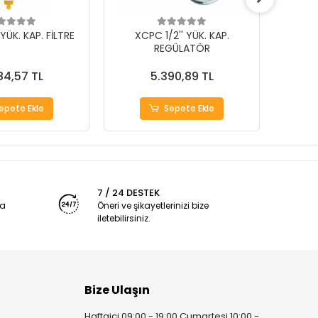
YÜK. KAP. FİLTRE
XCPC 1/2'' YÜK. KAP.
X
REGÜLATÖR
84,57 TL
5.390,89 TL
epete Ekle
Sepete Ekle
7 / 24 DESTEK
ya
Öneri ve şikayetlerinizi bize
iletebilirsiniz.
Bize Ulaşın
Haftaiçi 09:00 - 19:00 Cumartesi 10:00 -