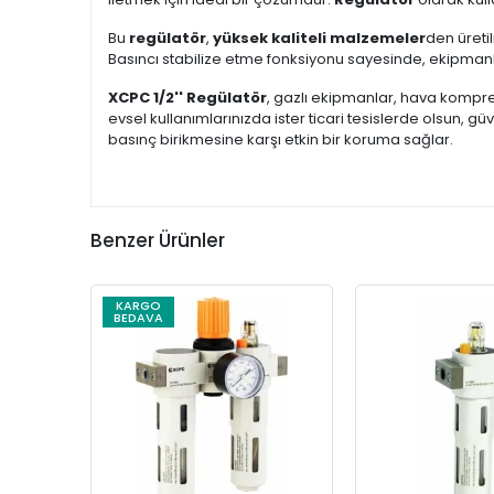
Bu
regülatör
,
yüksek kaliteli malzemeler
den üreti
Basıncı stabilize etme fonksiyonu sayesinde, ekipmanla
XCPC 1/2'' Regülatör
, gazlı ekipmanlar, hava kompres
evsel kullanımlarınızda ister ticari tesislerde olsun, gü
basınç birikmesine karşı etkin bir koruma sağlar.
Benzer Ürünler
KARGO
BEDAVA