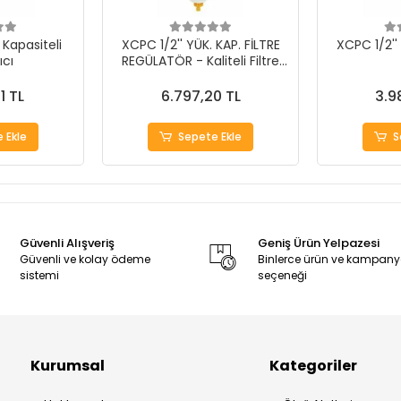
 Kapasiteli
XCPC 1/2'' YÜK. KAP. FİLTRE
XCPC 1/2'' 
ıcı
REGÜLATÖR - Kaliteli Filtre
Regülatör
1 TL
6.797,20 TL
3.9
 Ekle
Sepete Ekle
S
Güvenli Alışveriş
Geniş Ürün Yelpazesi
Güvenli ve kolay ödeme
Binlerce ürün ve kampan
sistemi
seçeneği
Kurumsal
Kategoriler