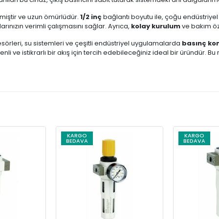
lmiştir ve uzun ömürlüdür.
1/2 inç
bağlantı boyutu ile, çoğu endüstriyel s
rınızın verimli çalışmasını sağlar. Ayrıca,
kolay kurulum
ve bakım özel
örleri, su sistemleri ve çeşitli endüstriyel uygulamalarda
basınç kon
venli ve istikrarlı bir akış için tercih edebileceğiniz ideal bir üründür. 
KARGO
KARGO
BEDAVA
BEDAVA