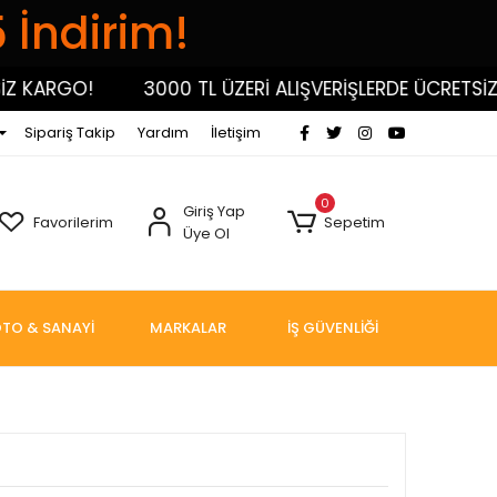
5 İndirim!
ARGO!
3000 TL ÜZERİ ALIŞVERİŞLERDE ÜCRETSİZ KA
Sipariş Takip
Yardım
İletişim
0
Giriş Yap
Favorilerim
Sepetim
Üye Ol
TO & SANAYİ
MARKALAR
İŞ GÜVENLİĞİ