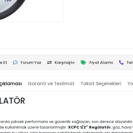
e Et
Yorum Yaz
Karşılaştır
Fiyat Alarmı
Tel
çıklaması
Garanti ve Teslimat
Taksit Seçenekleri
Yo
ÜLATÖR
larda yüksek performans ve güvenlik sağlayan, son derece dayanıklı v
e kullanılmak üzere tasarlanmıştır.
XCPC 1/2'' Regülatör
, gaz, hava
anılan bu cihaz, çıkış basıncını sabit tutarak sistemdeki ani dalgala