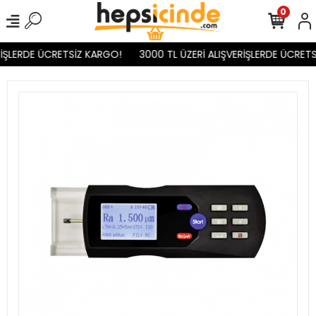
0
İŞLERDE ÜCRETSİZ KARGO!
3000 TL ÜZERİ ALIŞVERİŞLERDE ÜCRETS