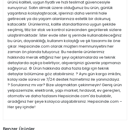
ürünü kaliteli, uygun fiyatlı ve hızlı teslimat güvencesiyle
sunuyoruz. Satın almak üzere olduğunuz bu ürün, günlük
yaşantınızı kolaylaştıracak, işlerinizi daha verimli hale
getirecek ya da yaşam alanlarınıza estetik bir dokunuş
katacaktır. Ürünlerimiz, kalite standartlarına uygun şekilde
seçilmiş, titiz bir stok ve kontrol sürecinden geçirilerek sizlere
ulaştırılmaktadır. İster evde ister iş yerinde kullanabileceğiniz
bu ürün, dayanıklılığı, kullanım kolaylığı ve şık tasarımı ile öne
çıkar. Hepsicinde.com olarak müşteri memnuniyetini her
zaman ön planda tutuyoruz. Bu nedenle ürünlerimiz
hakkında merak ettiğiniz her şeyi açıklamalarda ve teknik
detaylarda açıkça belirtiyor, alışverişinizi güvenle yapmanızı
sağlıyoruz. ⚙️ Ürün hakkında daha fazla bilgi için teknik
detaylar bölümüne göz atabilirsiniz. ? Aynı gün kargo imkânı,
kolay iade süreci ve 7/24 destek hizmetimiz ile yanınızdayız.
? Sorularınız mı var? Bize ulaşmaktan çekinmeyin! Geniş ürün
yelpazemizle; elektronik, yapı market, hırdavat, ev gereçleri,
otomotiv ve daha fazlasını Hepsicinde.com'da bulabilir,
aradığınız her şeye kolayca ulaşabilirsiniz. Hepsicinde.com –
Her şey içinde!
Benzer Ürünler