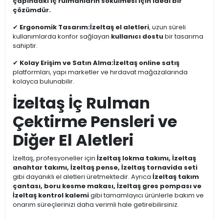
çapındaki iç rulmanların sökülmesi için ideal bir
çözümdür.
✔
Ergonomik Tasarım:
İzeltaş el aletleri
, uzun süreli
kullanımlarda konfor sağlayan
kullanıcı dostu
bir tasarıma
sahiptir.
✔
Kolay Erişim ve Satın Alma:
İzeltaş online satış
platformları, yapı marketler ve hırdavat mağazalarında
kolayca bulunabilir.
İzeltaş İç Rulman
Çektirme Pensleri ve
Diğer El Aletleri
İzeltaş, profesyoneller için
İzeltaş lokma takımı, İzeltaş
anahtar takımı, İzeltaş pense, İzeltaş tornavida seti
gibi dayanıklı el aletleri üretmektedir. Ayrıca
İzeltaş takım
çantası, boru kesme makası, İzeltaş gres pompası ve
İzeltaş kontrol kalemi
gibi tamamlayıcı ürünlerle bakım ve
onarım süreçlerinizi daha verimli hale getirebilirsiniz.