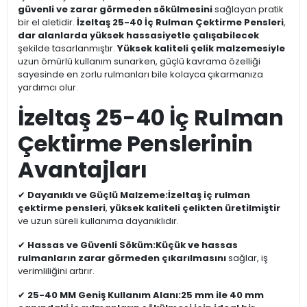
güvenli ve zarar görmeden sökülmesini
sağlayan pratik
bir el aletidir.
İzeltaş 25-40 İç Rulman Çektirme Pensleri
,
dar alanlarda yüksek hassasiyetle çalışabilecek
şekilde tasarlanmıştır.
Yüksek kaliteli çelik malzemesiyle
uzun ömürlü kullanım sunarken, güçlü kavrama özelliği
sayesinde en zorlu rulmanları bile kolayca çıkarmanıza
yardımcı olur.
İzeltaş 25-40 İç Rulman
Çektirme Penslerinin
Avantajları
✔
Dayanıklı ve Güçlü Malzeme:
İzeltaş iç rulman
çektirme pensleri
,
yüksek kaliteli çelikten üretilmiştir
ve uzun süreli kullanıma dayanıklıdır.
✔
Hassas ve Güvenli Söküm:
Küçük ve hassas
rulmanların zarar görmeden çıkarılmasını
sağlar, iş
verimliliğini artırır.
✔
25-40 MM Geniş Kullanım Alanı:
25 mm ile 40 mm