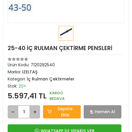
25-40 İÇ RULMAN ÇEKTİRME PENSLERİ
Ürün Kodu:
7120292540
Marka:
İZELTAŞ
Kategori:
İç Rulman Çektirmeler
Stok:
20+
KARGO
5.597,41 TL
BEDAVA
Sepete
Hemen Al
Ekle
WHATSAPP İLE SİPARİŞ VER