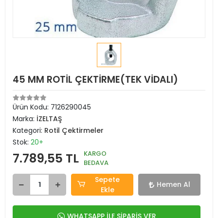
45 MM ROTİL ÇEKTİRME(TEK VİDALI)
Ürün Kodu:
7126290045
Marka:
İZELTAŞ
Kategori:
Rotil Çektirmeler
Stok:
20+
KARGO
7.789,55 TL
BEDAVA
Sepete
Hemen Al
Ekle
WHATSAPP İLE SİPARİŞ VER