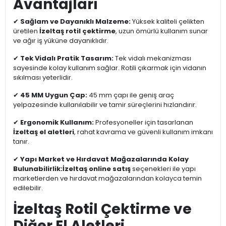
Avantajları
✔
Sağlam ve Dayanıklı Malzeme:
Yüksek kaliteli çelikten
üretilen
İzeltaş rotil çektirme
, uzun ömürlü kullanım sunar
ve ağır iş yüküne dayanıklıdır.
✔
Tek Vidalı Pratik Tasarım:
Tek vidalı mekanizması
sayesinde kolay kullanım sağlar. Rotili çıkarmak için vidanın
sıkılması yeterlidir.
✔
45 MM Uygun Çap:
45 mm çapı ile geniş araç
yelpazesinde kullanılabilir ve tamir süreçlerini hızlandırır.
✔
Ergonomik Kullanım:
Profesyoneller için tasarlanan
İzeltaş el aletleri
, rahat kavrama ve güvenli kullanım imkanı
tanır.
✔
Yapı Market ve Hırdavat Mağazalarında Kolay
Bulunabilirlik:
İzeltaş online satış
seçenekleri ile yapı
marketlerden ve hırdavat mağazalarından kolayca temin
edilebilir.
İzeltaş Rotil Çektirme ve
Diğer El Aletleri