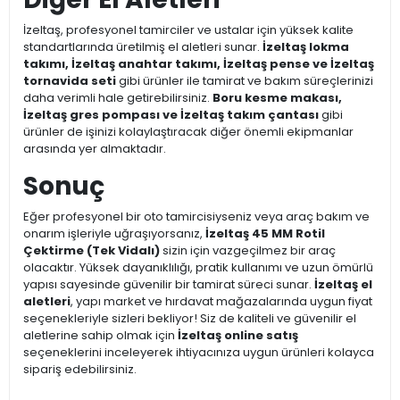
İzeltaş, profesyonel tamirciler ve ustalar için yüksek kalite
standartlarında üretilmiş el aletleri sunar.
İzeltaş lokma
takımı, İzeltaş anahtar takımı, İzeltaş pense ve İzeltaş
tornavida seti
gibi ürünler ile tamirat ve bakım süreçlerinizi
daha verimli hale getirebilirsiniz.
Boru kesme makası,
İzeltaş gres pompası ve İzeltaş takım çantası
gibi
ürünler de işinizi kolaylaştıracak diğer önemli ekipmanlar
arasında yer almaktadır.
Sonuç
Eğer profesyonel bir oto tamircisiyseniz veya araç bakım ve
onarım işleriyle uğraşıyorsanız,
İzeltaş 45 MM Rotil
Çektirme (Tek Vidalı)
sizin için vazgeçilmez bir araç
olacaktır. Yüksek dayanıklılığı, pratik kullanımı ve uzun ömürlü
yapısı sayesinde güvenilir bir tamirat süreci sunar.
İzeltaş el
aletleri
, yapı market ve hırdavat mağazalarında uygun fiyat
seçenekleriyle sizleri bekliyor! Siz de kaliteli ve güvenilir el
aletlerine sahip olmak için
İzeltaş online satış
seçeneklerini inceleyerek ihtiyacınıza uygun ürünleri kolayca
sipariş edebilirsiniz.