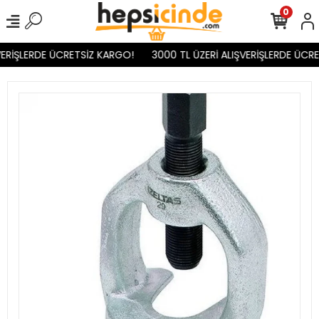
0
ERİŞLERDE ÜCRETSİZ KARGO!
3000 TL ÜZERİ ALIŞVERİŞLERDE ÜCRE