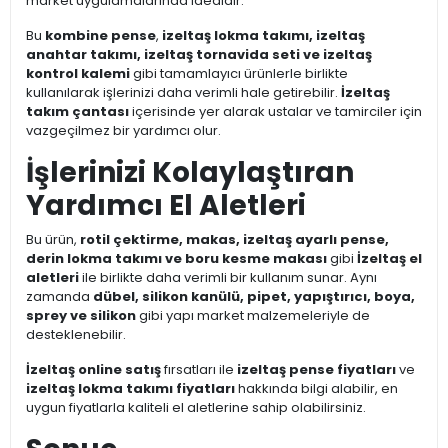
market uygulamalarında idealdir.
Bu
kombine pense
,
izeltaş lokma takımı, izeltaş
anahtar takımı, izeltaş tornavida seti ve izeltaş
kontrol kalemi
gibi tamamlayıcı ürünlerle birlikte
kullanılarak işlerinizi daha verimli hale getirebilir.
İzeltaş
takım çantası
içerisinde yer alarak ustalar ve tamirciler için
vazgeçilmez bir yardımcı olur.
İşlerinizi Kolaylaştıran
Yardımcı El Aletleri
Bu ürün,
rotil çektirme, makas, izeltaş ayarlı pense,
derin lokma takımı ve boru kesme makası
gibi
İzeltaş el
aletleri
ile birlikte daha verimli bir kullanım sunar. Aynı
zamanda
dübel, silikon kanülü, pipet, yapıştırıcı, boya,
sprey ve silikon
gibi yapı market malzemeleriyle de
desteklenebilir.
İzeltaş online satış
fırsatları ile
izeltaş pense fiyatları
ve
izeltaş lokma takımı fiyatları
hakkında bilgi alabilir, en
uygun fiyatlarla kaliteli el aletlerine sahip olabilirsiniz.