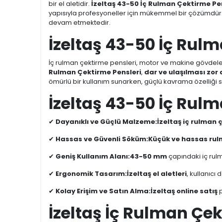
bir el aletidir.
İzeltaş 43-50 İç Rulman Çektirme Pe
yapısıyla profesyoneller için mükemmel bir çözümdür
devam etmektedir.
İzeltaş 43-50 İç Rulm
İç rulman çektirme pensleri, motor ve makine gövdel
Rulman Çektirme Pensleri
,
dar ve ulaşılması zor
ömürlü bir kullanım sunarken, güçlü kavrama özelliği s
İzeltaş 43-50 İç Rul
✔
Dayanıklı ve Güçlü Malzeme:
İzeltaş iç rulman 
✔
Hassas ve Güvenli Söküm:
Küçük ve hassas rul
✔
Geniş Kullanım Alanı:
43-50 mm
çapındaki iç rulm
✔
Ergonomik Tasarım:
İzeltaş el aletleri
, kullanıcı
✔
Kolay Erişim ve Satın Alma:
İzeltaş online satış
p
İzeltaş İç Rulman Çekt