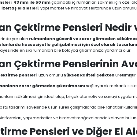
nsleri
,
43 mm ile 50 mm
çapındaki iç rulmanları sökmek için özel ol
.
İzeltaş el aletleri
, yapı market ve hırdavat sektöründe uzun ömürlü ve
an Çektirme Pensleri Nedir 
erinde yer alan
rulmanların güvenli ve zarar görmeden sökülmes
 alanlarda hassasiyetle çalışabilmesi için özel olarak tasarlan
ayesinde en sıkı rulmanları bile kolayca çıkarmanıza yardımcı olur.
man Çektirme Penslerinin Av
çektirme pensleri
, uzun ömürlü
yüksek kaliteli çelikten
üretilmiştir
manların zarar görmeden çıkarılmasını
sağlayarak mekanik sistemle
anların sökülmesi için ideal olup, birçok otomotiv ve sanayi uygulamas
 dostu tasarımı sayesinde uzun süreli çalışmalarda bile rahat bir kullan
latformları, yapı marketler ve hırdavat mağazalarında kolayca buluna
irme Pensleri ve Diğer El Al