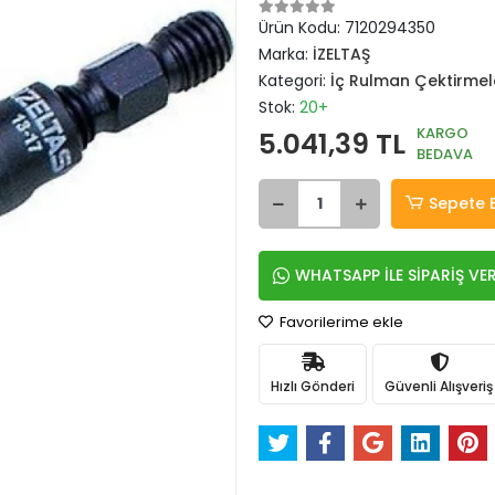
Ürün Kodu:
7120294350
Marka:
İZELTAŞ
Kategori:
İç Rulman Çektirmel
Stok:
20+
KARGO
5.041,39 TL
BEDAVA
Sepete 
WHATSAPP İLE SİPARİŞ VE
Favorilerime ekle
Hızlı Gönderi
Güvenli Alışveriş