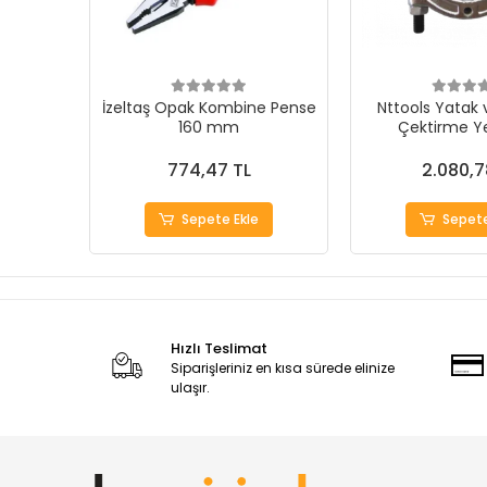
İzeltaş Opak Kombine Pense
Nttools Yatak
160 mm
Çektirme Ye
774,47 TL
2.080,7
Sepete Ekle
Sepete
Hızlı Teslimat
Siparişleriniz en kısa sürede elinize
ulaşır.