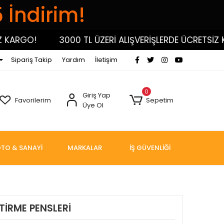
5 İndirim!
RGO!
3000 TL ÜZERİ ALIŞVERİŞLERDE ÜCRETSİZ KARG
Sipariş Takip
Yardım
İletişim
0
Giriş Yap
Favorilerim
Sepetim
Üye Ol
TO & SANAYİ
MARKALAR
İŞ GÜVENLİĞİ
TİRME PENSLERİ