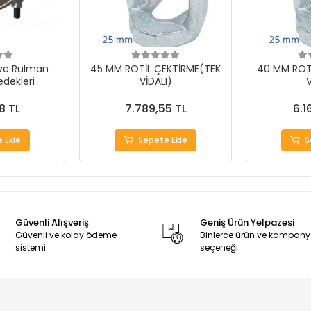
 ve Rulman
45 MM ROTİL ÇEKTİRME(TEK
40 MM ROT
dekleri
VİDALI)
V
8 TL
7.789,55 TL
6.1
 Ekle
Sepete Ekle
S
Güvenli Alışveriş
Geniş Ürün Yelpazesi
Güvenli ve kolay ödeme
Binlerce ürün ve kampan
sistemi
seçeneği