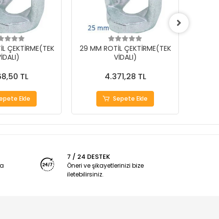
İL ÇEKTİRME(TEK
29 MM ROTİL ÇEKTİRME(TEK
25 MM
İDALI)
VİDALI)
68,50 TL
4.371,28 TL
epete Ekle
Sepete Ekle
7 / 24 DESTEK
ya
Öneri ve şikayetlerinizi bize
iletebilirsiniz.