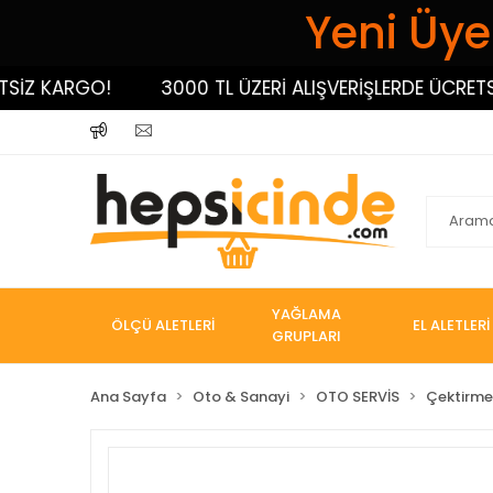
Yeni Üyel
 KARGO!
3000 TL ÜZERİ ALIŞVERİŞLERDE ÜCRETSİZ K
YAĞLAMA
ÖLÇÜ ALETLERİ
EL ALETLERİ
GRUPLARI
Ana Sayfa
Oto & Sanayi
OTO SERVİS
Çektirme