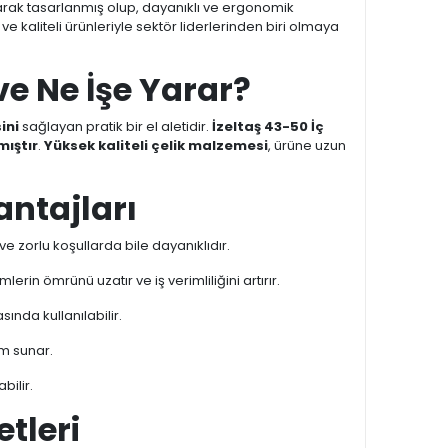
arak tasarlanmış olup, dayanıklı ve ergonomik
 kaliteli ürünleriyle sektör liderlerinden biri olmaya
ve Ne İşe Yarar?
ini
sağlayan pratik bir el aletidir.
İzeltaş 43-50 İç
mıştır
.
Yüksek kaliteli çelik malzemesi
, ürüne uzun
antajları
 ve zorlu koşullarda bile dayanıklıdır.
rin ömrünü uzatır ve iş verimliliğini artırır.
ında kullanılabilir.
ım sunar.
bilir.
etleri