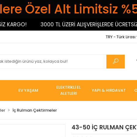
ere Özel Alt Limitsiz %
ARGO!
3000 TL ÜZERİ ALIŞVERİŞLERDE ÜCRETSİZ KA
TRY - Türk Lirası
ELEKTRİKLİ EL
EV YAŞAM
YAPI & HIRDAVAT
O
ALETLERİ
ler
İç Rulman Çektirmeler
43-50 İÇ RULMAN ÇEK