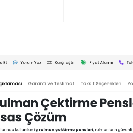
e Et
Yorum Yaz
Karşılaştır
Fiyat Alarmı
Tel
çıklaması
Garanti ve Teslimat
Taksit Seçenekleri
Yo
 Rulman Çektirme Pensl
assas Çözüm
larında kullanılan
iç rulman çektirme pensleri
, rulmanların güvenli