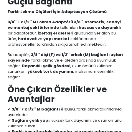
Güçlü Bağlantı
Farklı Lokma Ölçüleri İçin Adaptasyon Çözümü
3/8'' F x 1/2'' M Lokma Adaptörü 3/8''
,
otomotiv, sanayi
ve montaj sektörlerinde
kullanılan
hassas ve dayanıklı
bir adaptördür.
İzeltaş el aletleri
grubunda yer alan bu
ürün,
hırdavat
ve
yapı market
sektörlerinde
profesyoneller tarafından sıkça tercih edilmektedir.
Bu adaptör,
3/8'' dişi (F) ve 1/2'' erkek (M) bağlantı uçları
sayesinde
, farklı lokma ve el aletleri arasında uyumluluk
sağlar.
Dayanıklı çelik gövdesi
, uzun ömürlü kullanım
sunarken,
yüksek tork dayanımı
, maksimum verimlilik
sağlar.
Öne Çıkan Özellikler ve
Avantajlar
✔
3/8'' F x 1/2'' M bağlantı ölçüsü
, farklı lokma takımlarıyla
uyumludur.
✔
Sağlam çelik yapı
, yüksek tork dayanımı ve uzun ömürlü
kullanım sunar.
✔
Farklı boyutlardaki lokmalar için geniş adaptasyon