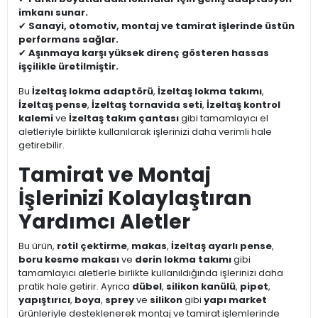
imkanı sunar.
✔
Sanayi, otomotiv, montaj ve tamirat işlerinde üstün
performans sağlar.
✔
Aşınmaya karşı yüksek direnç gösteren hassas
işçilikle üretilmiştir.
Bu
İzeltaş lokma adaptörü
,
İzeltaş lokma takımı
,
İzeltaş pense
,
İzeltaş tornavida seti
,
İzeltaş kontrol
kalemi
ve
İzeltaş takım çantası
gibi tamamlayıcı el
aletleriyle birlikte kullanılarak işlerinizi daha verimli hale
getirebilir.
Tamirat ve Montaj
İşlerinizi Kolaylaştıran
Yardımcı Aletler
Bu ürün,
rotil çektirme
,
makas
,
İzeltaş ayarlı pense
,
boru kesme makası
ve
derin lokma takımı
gibi
tamamlayıcı aletlerle birlikte kullanıldığında işlerinizi daha
pratik hale getirir. Ayrıca
dübel
,
silikon kanülü
,
pipet
,
yapıştırıcı
,
boya
,
sprey
ve
silikon
gibi
yapı market
ürünleriyle desteklenerek montaj ve tamirat işlemlerinde