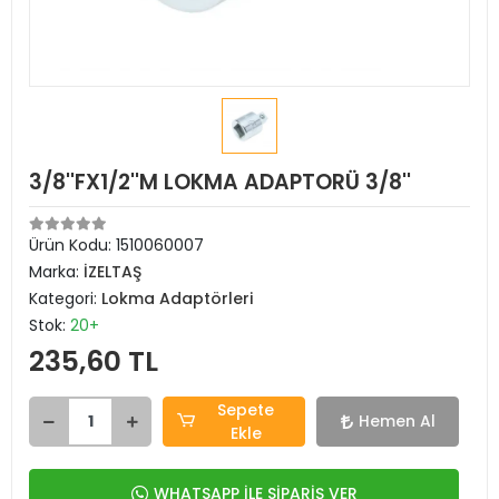
3/8''FX1/2''M LOKMA ADAPTORÜ 3/8''
Ürün Kodu:
1510060007
Marka:
İZELTAŞ
Kategori:
Lokma Adaptörleri
Stok:
20+
235,60 TL
Sepete
Hemen Al
Ekle
WHATSAPP İLE SİPARİŞ VER