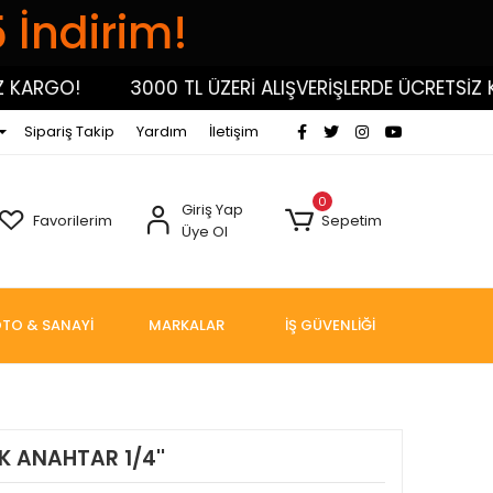
5 İndirim!
RGO!
3000 TL ÜZERİ ALIŞVERİŞLERDE ÜCRETSİZ KARG
Sipariş Takip
Yardım
İletişim
0
Giriş Yap
Favorilerim
Sepetim
Üye Ol
TO & SANAYİ
MARKALAR
İŞ GÜVENLİĞİ
K ANAHTAR 1/4''