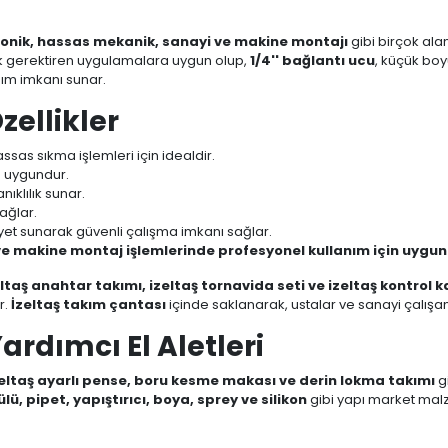
tronik, hassas mekanik, sanayi ve makine montajı
gibi birçok al
ilik gerektiren uygulamalara uygun olup,
1/4'' bağlantı ucu
, küçük boy
lanım imkanı sunar.
zellikler
ssas sıkma işlemleri için idealdir.
n uygundur.
ıklılık sunar.
sağlar.
yet sunarak güvenli çalışma imkanı sağlar.
k ve makine montaj işlemlerinde profesyonel kullanım için uygun
eltaş anahtar takımı, izeltaş tornavida seti ve izeltaş kontrol 
r.
İzeltaş takım çantası
içinde saklanarak, ustalar ve sanayi çalışanl
Yardımcı El Aletleri
zeltaş ayarlı pense, boru kesme makası ve derin lokma takımı
g
lü, pipet, yapıştırıcı, boya, sprey ve silikon
gibi yapı market mal