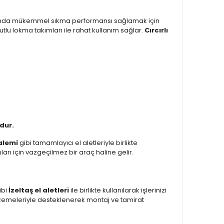
anda mükemmel sıkma performansı sağlamak için
utlu lokma takımları ile rahat kullanım sağlar.
Cırcırlı
dur.
kalemi
gibi tamamlayıcı el aletleriyle birlikte
arı için vazgeçilmez bir araç haline gelir.
ibi
İzeltaş el aletleri
ile birlikte kullanılarak işlerinizi
zemeleriyle desteklenerek montaj ve tamirat