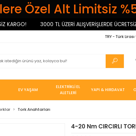
ere Özel Alt Limitsiz %
ARGO!
3000 TL ÜZERİ ALIŞVERİŞLERDE ÜCRETSİZ KA
TRY - Türk Lirası
ELEKTRİKLİ EL
EV YAŞAM
YAPI & HIRDAVAT
O
ALETLERİ
orklar
Tork Anahtarları
4-20 Nm CIRCIRLI TOR