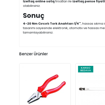
İzeltaş online satış
fırsatları ile
izeltaş pense fiyatl
olabilirsiniz.
Sonuç
4-20 Nm Cırcırlı Tork Anahtarı 1/4''
, hassas sıkma 
tasarımı sayesinde elektronik, otomotiv ve hassas meka
tamamlayabilirsiniz.
Benzer Ürünler
KARGO
BEDAVA