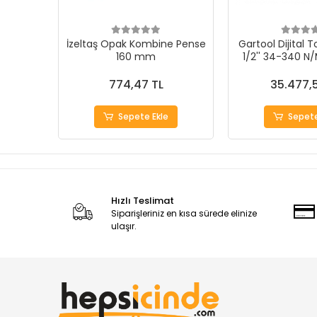
İzeltaş Opak Kombine Pense
Gartool Dijital 
160 mm
1/2'' 34-340 
774,47 TL
35.477,
Sepete Ekle
Sepete
Hızlı Teslimat
Siparişleriniz en kısa sürede elinize
ulaşır.