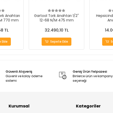
Tork Anahtarı
Gartool Tork Anahtarı 1/2''
Hepsicind
N/M 770 mm
12-68 N/M 475 mm
Ana
58 TL
32.490,10 TL
14.0
 Ekle
Sepete Ekle
S
Güvenli Alışveriş
Geniş Ürün Yelpazesi
Güvenli ve kolay ödeme
Binlerce ürün ve kampan
sistemi
seçeneği
Kurumsal
Kategoriler