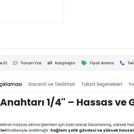
e Et
Yorum Yaz
Karşılaştır
Fiyat Alarmı
Tel
çıklaması
Garanti ve Teslimat
Taksit Seçenekleri
Yo
 Anahtarı 1/4'' – Hassas ve 
ektiren hassas sıkma işlemleri için özel olarak tasarlanmış, yüksek hassa
leri
kalitesiyle üretilmiştir.
Sağlam çelik gövdesi ve yüksek hassa