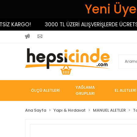
Yeni Üyel
 KARGO!
3000 TL ÜZERİ ALIŞVERİŞLERDE ÜCRETSİZ K
YAĞLAMA
ÖLÇÜ ALETLERİ
EL ALETLERİ
GRUPLARI
Ana Sayfa
Yapı & Hırdavat
MANUEL ALETLER
T