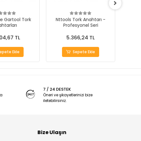
e Gartool Tork
Nttools Tork Anahtarı -
Werka D
htarları
Profesyonel Seri
Profe
04,67 TL
5.366,24 TL
epete Ekle
Sepete Ekle
7 / 24 DESTEK
ya
Öneri ve şikayetlerinizi bize
iletebilirsiniz.
Bize Ulaşın