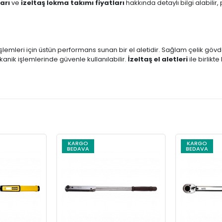
arı
ve
izeltaş lokma takımı fiyatları
hakkında detaylı bilgi alabilir,
işlemleri için üstün performans sunan bir el aletidir. Sağlam çelik gö
nik işlemlerinde güvenle kullanılabilir.
İzeltaş el aletleri
ile birlikte
KARGO
KARGO
BEDAVA
BEDAVA