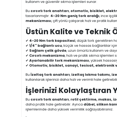
kullanım ve güvenilir sıkma işlemleri sunar.
Bu
cırcırlı tork anahtarı
,
otomotiv, bisiklet, elek
tasarlanmıştır.
4-20 Nm geniş tork aralığı
, ince işç
mekanizması
, çift yönlü çalışarak hızlı ve pratik kul
Üstün Kalite ve Teknik Ö
✔
4-20 Nm tork kapasitesi
, düşük tork gerektiren ha
✔
1/4'' bağlantı ucu
, küçük ve hassas bağlantılar içi
✔
Sağlam çelik gövde
, uzun ömürlü kullanım ve dayan
✔
Cırcırlı mekanizma
, hızlı ve pratik sıkma işlemleri 
✔
Ayarlanabilir tork mekanizması
, yüksek hassasi
✔
Otomotiv, bisiklet, sanayi, tesisat, elektroni
Bu
İzeltaş tork anahtarı
,
izeltaş lokma takımı, iz
kullanılarak işlerinizi daha hızlı ve verimli hale getirebili
İşlerinizi Kolaylaştıran 
Bu
cırcırlı tork anahtarı
,
rotil çektirme, makas, i
daha pratik hale getirebilir. Ayrıca
dübel, silikon kanü
işlemlerinde daha yüksek verimlilik sağlayabilirsiniz.