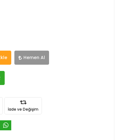
Ekle
Hemen Al
R
İade ve Değişim