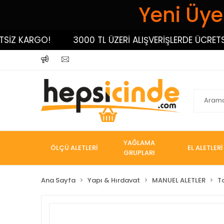
Yeni Üyel
 KARGO!
3000 TL ÜZERİ ALIŞVERİŞLERDE ÜCRETSİZ K
YAĞLAMA
ÖLÇÜ ALETLERİ
EL ALETLERİ
GRUPLARI
Ana Sayfa
Yapı & Hırdavat
MANUEL ALETLER
T