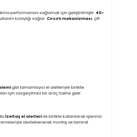
sıkma performansını sağlamak için geliştirilmiştir.
40-
 kullanım kolaylığı sağlar.
Cırcırlı mekanizması
, çift
kalemi
gibi tamamlayıcı el aletleriyle birlikte
arı için vazgeçilmez bir araç haline gelir.
ibi
İzeltaş el aletleri
ile birlikte kullanılarak işlerinizi
zemeleriyle desteklenerek montaj ve tamirat