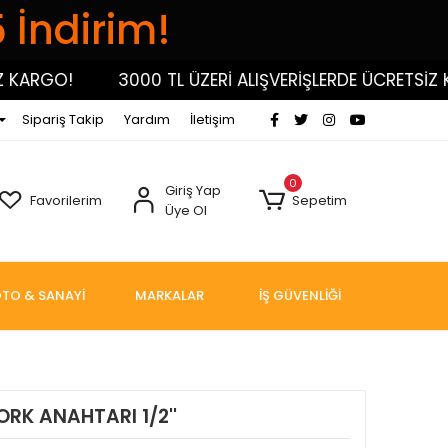
5 İndirim!
RGO!
3000 TL ÜZERİ ALIŞVERİŞLERDE ÜCRETSİZ KARG
Sipariş Takip
Yardım
İletişim
0
Giriş Yap
Favorilerim
Sepetim
Üye Ol
TO & SANAYİ
MARKALAR
İŞ GÜVENLİĞİ
ORK ANAHTARI 1/2''