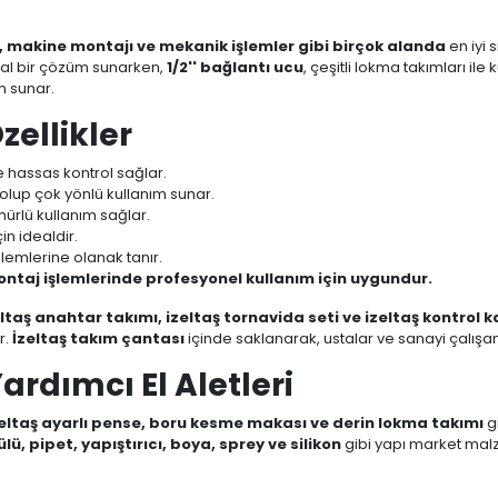
, makine montajı ve mekanik işlemler gibi birçok alanda
en iyi 
deal bir çözüm sunarken,
1/2'' bağlantı ucu
, çeşitli lokma takımları ile
m sunar.
zellikler
le hassas kontrol sağlar.
 olup çok yönlü kullanım sunar.
ömürlü kullanım sağlar.
çin idealdir.
şlemlerine olanak tanır.
ontaj işlemlerinde profesyonel kullanım için uygundur.
eltaş anahtar takımı, izeltaş tornavida seti ve izeltaş kontrol 
r.
İzeltaş takım çantası
içinde saklanarak, ustalar ve sanayi çalışanl
Yardımcı El Aletleri
zeltaş ayarlı pense, boru kesme makası ve derin lokma takımı
g
lü, pipet, yapıştırıcı, boya, sprey ve silikon
gibi yapı market mal