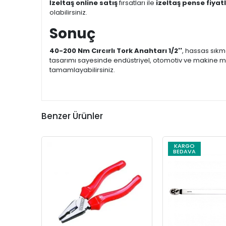
İzeltaş online satış
fırsatları ile
izeltaş pense fiyatl
olabilirsiniz.
Sonuç
40-200 Nm Cırcırlı Tork Anahtarı 1/2''
, hassas sıkm
tasarımı sayesinde endüstriyel, otomotiv ve makine mon
tamamlayabilirsiniz.
Benzer Ürünler
KARGO
BEDAVA