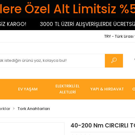
ere Özel Alt Limitsiz %
ARGO!
3000 TL ÜZERİ ALIŞVERİŞLERDE ÜCRETSİZ KA
TRY - Türk Lirası
ELEKTRİKLİ EL
EV YAŞAM
YAPI & HIRDAVAT
O
ALETLERİ
orklar
Tork Anahtarları
40-200 Nm CIRCIRLI T