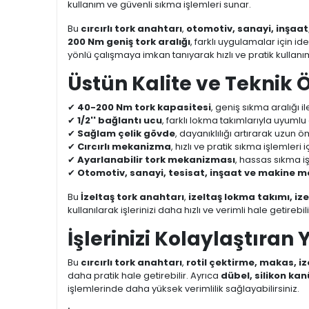
kullanım ve güvenli sıkma işlemleri sunar.
Bu
cırcırlı tork anahtarı
,
otomotiv, sanayi, inşaat
200 Nm geniş tork aralığı
, farklı uygulamalar için i
yönlü çalışmaya imkan tanıyarak hızlı ve pratik kullanı
Üstün Kalite ve Teknik Ö
✔
40-200 Nm tork kapasitesi
, geniş sıkma aralığı i
✔
1/2'' bağlantı ucu
, farklı lokma takımlarıyla uyumlu
✔
Sağlam çelik gövde
, dayanıklılığı artırarak uzun 
✔
Cırcırlı mekanizma
, hızlı ve pratik sıkma işlemleri i
✔
Ayarlanabilir tork mekanizması
, hassas sıkma i
✔
Otomotiv, sanayi, tesisat, inşaat ve makine m
Bu
İzeltaş tork anahtarı
,
izeltaş lokma takımı, iz
kullanılarak işlerinizi daha hızlı ve verimli hale getirebili
İşlerinizi Kolaylaştıran 
Bu
cırcırlı tork anahtarı
,
rotil çektirme, makas, i
daha pratik hale getirebilir. Ayrıca
dübel, silikon kanü
işlemlerinde daha yüksek verimlilik sağlayabilirsiniz.