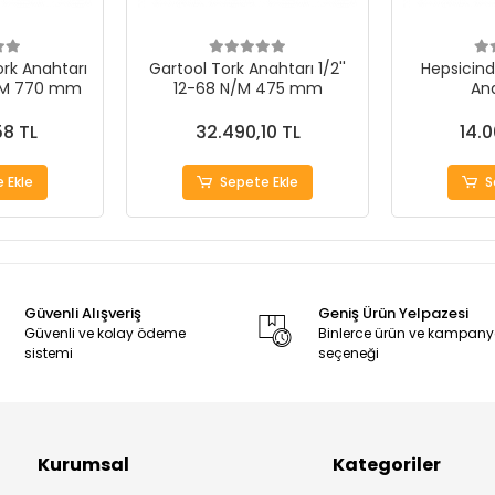
Tork Anahtarı
Gartool Tork Anahtarı 1/2''
Hepsicind
N/M 770 mm
12-68 N/M 475 mm
Ana
58 TL
32.490,10 TL
14.0
 Ekle
Sepete Ekle
S
Güvenli Alışveriş
Geniş Ürün Yelpazesi
Güvenli ve kolay ödeme
Binlerce ürün ve kampan
sistemi
seçeneği
Kurumsal
Kategoriler