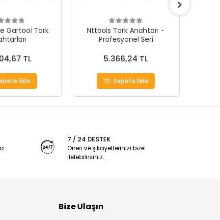
e Gartool Tork
Nttools Tork Anahtarı -
Werka D
htarları
Profesyonel Seri
Profe
04,67 TL
5.366,24 TL
epete Ekle
Sepete Ekle
7 / 24 DESTEK
ya
Öneri ve şikayetlerinizi bize
iletebilirsiniz.
Bize Ulaşın