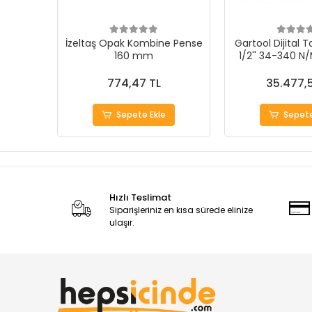
İzeltaş Opak Kombine Pense
Gartool Dijital 
160 mm
1/2'' 34-340 
774,47 TL
35.477,
Sepete Ekle
Sepete
Hızlı Teslimat
Siparişleriniz en kısa sürede elinize
ulaşır.