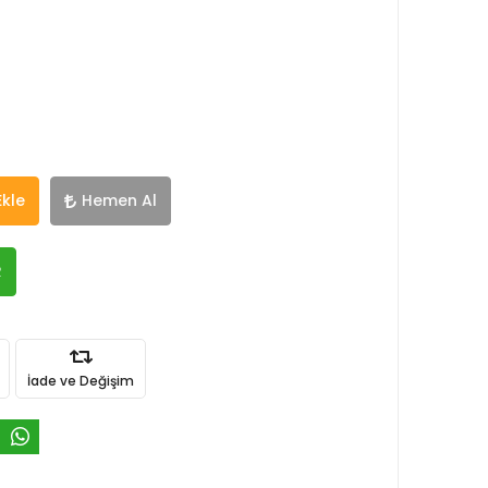
Ekle
Hemen Al
R
İade ve Değişim