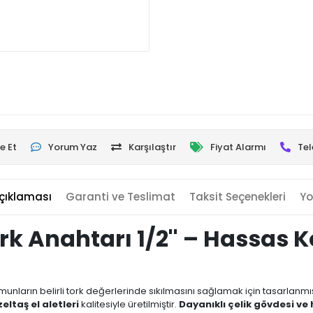
e Et
Yorum Yaz
Karşılaştır
Fiyat Alarmı
Tel
çıklaması
Garanti ve Teslimat
Taksit Seçenekleri
Yo
rk Anahtarı 1/2'' – Hassas 
munların belirli tork değerlerinde sıkılmasını sağlamak için tasarlanmış
zeltaş el aletleri
kalitesiyle üretilmiştir.
Dayanıklı çelik gövdesi v