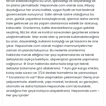
tercih edebileceğiniz bu ürün, işlevselliği ve dayanıklılığı ile
ön plana çıkmaktadır. Hepsicinde.com olarak size, ihtiyaç
duyduğunuz her ürünü kaliteli, uygun fiyatlı ve hızlı teslimat
güvencesiyle sunuyoruz. Satın almak üzere olduğunuz bu
ürün, günlük yaşantınızı kolaylaştıracak, işlerinizi daha verimli
hale getirecek ya da yaşam alanlarınıza estetik bir dokunuş
katacaktır. Ürünlerimiz, kalite standartlarına uygun şekilde
seçilmiş, titiz bir stok ve kontrol sürecinden geçirilerek sizlere
ulaştırılmaktadır. İster evde ister iş yerinde kullanabileceğiniz
bu ürün, dayanıklılığı, kullanım kolaylığı ve şık tasarımı ile öne
çıkar. Hepsicinde.com olarak müşteri memnuniyetini her
zaman ön planda tutuyoruz. Bu nedenle ürünlerimiz
hakkında merak ettiğiniz her şeyi açıklamalarda ve teknik
detaylarda açıkça belirtiyor, alışverişinizi güvenle yapmanızı
sağlıyoruz. ⚙️ Ürün hakkında daha fazla bilgi için teknik
detaylar bölümüne göz atabilirsiniz. ? Aynı gün kargo imkânı,
kolay iade süreci ve 7/24 destek hizmetimiz ile yanınızdayız.
? Sorularınız mı var? Bize ulaşmaktan çekinmeyin! Geniş ürün
yelpazemizle; elektronik, yapı market, hırdavat, ev gereçleri,
otomotiv ve daha fazlasını Hepsicinde.com'da bulabilir,
aradığınız her şeye kolayca ulaşabilirsiniz. Hepsicinde.com –
Her şey içinde!