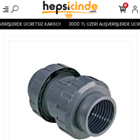
0
VERİŞLERDE ÜCRETSİZ KARGO!
3000 TL ÜZERİ ALIŞVERİŞLERDE ÜCR