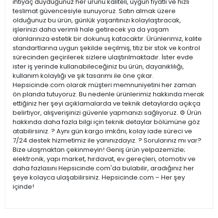
ihtiyaç duyduğunuz her ürünü kaliteli, uygun fiyatlı ve hızlı
teslimat güvencesiyle sunuyoruz. Satın almak üzere
olduğunuz bu ürün, günlük yaşantınızı kolaylaştıracak,
işlerinizi daha verimli hale getirecek ya da yaşam
alanlarınıza estetik bir dokunuş katacaktır. Ürünlerimiz, kalite
standartlarına uygun şekilde seçilmiş, titiz bir stok ve kontrol
sürecinden geçirilerek sizlere ulaştırılmaktadır. İster evde
ister iş yerinde kullanabileceğiniz bu ürün, dayanıklılığı,
kullanım kolaylığı ve şık tasarımı ile öne çıkar.
Hepsicinde.com olarak müşteri memnuniyetini her zaman
ön planda tutuyoruz. Bu nedenle ürünlerimiz hakkında merak
ettiğiniz her şeyi açıklamalarda ve teknik detaylarda açıkça
belirtiyor, alışverişinizi güvenle yapmanızı sağlıyoruz. ⚙️ Ürün
hakkında daha fazla bilgi için teknik detaylar bölümüne göz
atabilirsiniz. ? Aynı gün kargo imkânı, kolay iade süreci ve
7/24 destek hizmetimiz ile yanınızdayız. ? Sorularınız mı var?
Bize ulaşmaktan çekinmeyin! Geniş ürün yelpazemizle;
elektronik, yapı market, hırdavat, ev gereçleri, otomotiv ve
daha fazlasını Hepsicinde.com'da bulabilir, aradığınız her
şeye kolayca ulaşabilirsiniz. Hepsicinde.com – Her şey
içinde!