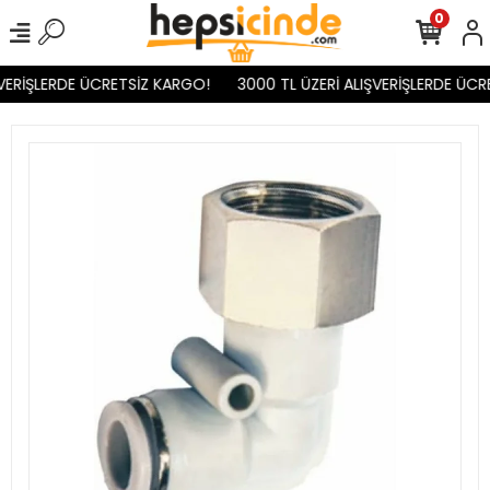
0
VERİŞLERDE ÜCRETSİZ KARGO!
3000 TL ÜZERİ ALIŞVERİŞLERDE ÜCR