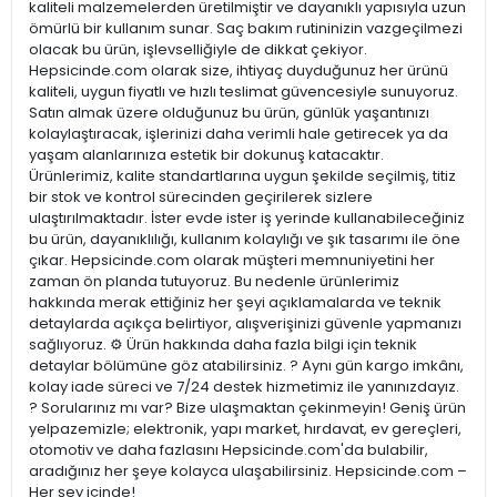
kaliteli malzemelerden üretilmiştir ve dayanıklı yapısıyla uzun
ömürlü bir kullanım sunar. Saç bakım rutininizin vazgeçilmezi
olacak bu ürün, işlevselliğiyle de dikkat çekiyor.
Hepsicinde.com olarak size, ihtiyaç duyduğunuz her ürünü
kaliteli, uygun fiyatlı ve hızlı teslimat güvencesiyle sunuyoruz.
Satın almak üzere olduğunuz bu ürün, günlük yaşantınızı
kolaylaştıracak, işlerinizi daha verimli hale getirecek ya da
yaşam alanlarınıza estetik bir dokunuş katacaktır.
Ürünlerimiz, kalite standartlarına uygun şekilde seçilmiş, titiz
bir stok ve kontrol sürecinden geçirilerek sizlere
ulaştırılmaktadır. İster evde ister iş yerinde kullanabileceğiniz
bu ürün, dayanıklılığı, kullanım kolaylığı ve şık tasarımı ile öne
çıkar. Hepsicinde.com olarak müşteri memnuniyetini her
zaman ön planda tutuyoruz. Bu nedenle ürünlerimiz
hakkında merak ettiğiniz her şeyi açıklamalarda ve teknik
detaylarda açıkça belirtiyor, alışverişinizi güvenle yapmanızı
sağlıyoruz. ⚙️ Ürün hakkında daha fazla bilgi için teknik
detaylar bölümüne göz atabilirsiniz. ? Aynı gün kargo imkânı,
kolay iade süreci ve 7/24 destek hizmetimiz ile yanınızdayız.
? Sorularınız mı var? Bize ulaşmaktan çekinmeyin! Geniş ürün
yelpazemizle; elektronik, yapı market, hırdavat, ev gereçleri,
otomotiv ve daha fazlasını Hepsicinde.com'da bulabilir,
aradığınız her şeye kolayca ulaşabilirsiniz. Hepsicinde.com –
Her şey içinde!