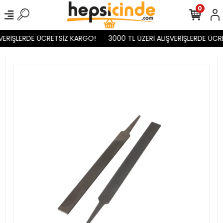
0
VERİŞLERDE ÜCRETSİZ KARGO!
3000 TL ÜZERİ ALIŞVERİŞLERDE ÜCR