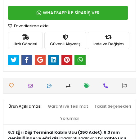
WHATSAPP İLE SİPARİŞ VER
Favorilerime ekle
Hızlı Gönderi
Güvenli Alışveriş
İade ve Değişim
Ürün Açıklaması
Garanti ve Teslimat
Taksit Seçenekleri
Yorumlar
6.3 Eğri Dişi Terminal Kablo Ucu (250 Adet)
,
6.3 mm
genişliğinde
ve
eğri dişi
bağlantı sağlayan bir
kablo ucu