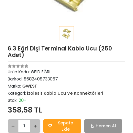
6.3 Eğri Dişi Terminal Kablo Ucu (250
Adet)
Ürün Kodu:
GF1D EĞRİ
Barkod:
8682408733067
Marka:
GWEST
Kategori:
İzolesiz Kablo Ucu Ve Konnektörleri
Stok:
20+
358,58 TL
Sepete
Hemen Al
Ekle