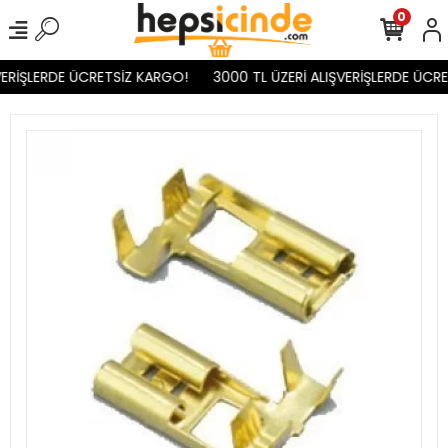
0
ERİŞLERDE ÜCRETSİZ KARGO!
3000 TL ÜZERİ ALIŞVERİŞLERDE ÜCRE