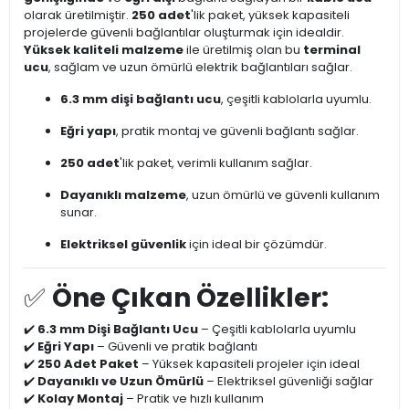
olarak üretilmiştir.
250 adet
'lik paket, yüksek kapasiteli
projelerde güvenli bağlantılar oluşturmak için idealdir.
Yüksek kaliteli malzeme
ile üretilmiş olan bu
terminal
ucu
, sağlam ve uzun ömürlü elektrik bağlantıları sağlar.
6.3 mm dişi bağlantı ucu
, çeşitli kablolarla uyumlu.
Eğri yapı
, pratik montaj ve güvenli bağlantı sağlar.
250 adet
'lik paket, verimli kullanım sağlar.
Dayanıklı malzeme
, uzun ömürlü ve güvenli kullanım
sunar.
Elektriksel güvenlik
için ideal bir çözümdür.
✅
Öne Çıkan Özellikler:
✔️
6.3 mm Dişi Bağlantı Ucu
– Çeşitli kablolarla uyumlu
✔️
Eğri Yapı
– Güvenli ve pratik bağlantı
✔️
250 Adet Paket
– Yüksek kapasiteli projeler için ideal
✔️
Dayanıklı ve Uzun Ömürlü
– Elektriksel güvenliği sağlar
✔️
Kolay Montaj
– Pratik ve hızlı kullanım