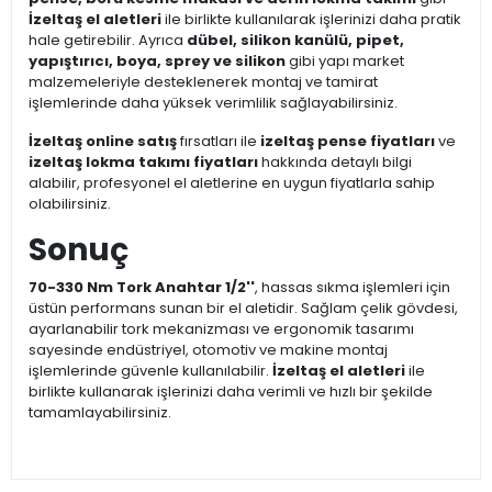
İzeltaş el aletleri
ile birlikte kullanılarak işlerinizi daha pratik
hale getirebilir. Ayrıca
dübel, silikon kanülü, pipet,
yapıştırıcı, boya, sprey ve silikon
gibi yapı market
malzemeleriyle desteklenerek montaj ve tamirat
işlemlerinde daha yüksek verimlilik sağlayabilirsiniz.
İzeltaş online satış
fırsatları ile
izeltaş pense fiyatları
ve
izeltaş lokma takımı fiyatları
hakkında detaylı bilgi
alabilir, profesyonel el aletlerine en uygun fiyatlarla sahip
olabilirsiniz.
Sonuç
70-330 Nm Tork Anahtar 1/2''
, hassas sıkma işlemleri için
üstün performans sunan bir el aletidir. Sağlam çelik gövdesi,
ayarlanabilir tork mekanizması ve ergonomik tasarımı
sayesinde endüstriyel, otomotiv ve makine montaj
işlemlerinde güvenle kullanılabilir.
İzeltaş el aletleri
ile
birlikte kullanarak işlerinizi daha verimli ve hızlı bir şekilde
tamamlayabilirsiniz.