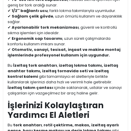
geniş bir tork aralığı sunar.
✔
1/2'' bağlantı ucu
, farklı lokma takımlarıyla uyumludur.
✔
Sağlam çelik gövde
, uzun ömürlü kullanım ve dayanıklılık
sağlar.
✔
Ayarlanabilir tork mekanizması
, güvenli ve kontrollü
sıkma işlemleri için idealdir.
✔
Ergonomik sap tasarımı
, uzun süreli çalışmalarda
konforlu kullanım imkanı sunar.
✔
Otomotiv, sanayi, tesisat, inşaat ve makine montaj
işlemlerinde profesyonel kullanım için uygundur.
Bu
İzeltaş tork anahtarı
,
izeltaş lokma takımı, izeltaş
anahtar takımı, izeltaş tornavida seti ve izeltaş
kontrol kalemi
gibi tamamlayıcı el aletleriyle birlikte
kullanılarak işlerinizi daha hızlı ve verimli hale getirebilir.
İzeltaş takım çantası
içinde saklanarak, ustalar ve sanayi
çalışanları için vazgeçilmez bir araç haline gelir.
İşlerinizi Kolaylaştıran
Yardımcı El Aletleri
Bu
tork anahtarı
,
rotil çektirme, makas, izeltaş ayarlı
pense, boru kesme makası ve derin lokma takımı
gibi