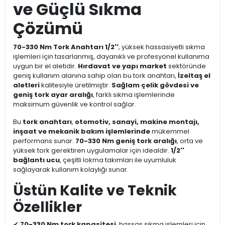
ve Güçlü Sıkma
Çözümü
70-330 Nm Tork Anahtarı 1/2''
, yüksek hassasiyetli sıkma
işlemleri için tasarlanmış, dayanıklı ve profesyonel kullanıma
uygun bir el aletidir.
Hırdavat ve yapı market
sektöründe
geniş kullanım alanına sahip olan bu tork anahtarı,
İzeltaş el
aletleri
kalitesiyle üretilmiştir.
Sağlam çelik gövdesi ve
geniş tork ayar aralığı
, farklı sıkma işlemlerinde
maksimum güvenlik ve kontrol sağlar.
Bu
tork anahtarı
,
otomotiv, sanayi, makine montajı,
inşaat ve mekanik bakım işlemlerinde
mükemmel
performans sunar.
70-330 Nm geniş tork aralığı
, orta ve
yüksek tork gerektiren uygulamalar için idealdir.
1/2''
bağlantı ucu
, çeşitli lokma takımları ile uyumluluk
sağlayarak kullanım kolaylığı sunar.
Üstün Kalite ve Teknik
Özellikler
✔
70-330 Nm tork kapasitesi
, hassas sıkma işlemleri için