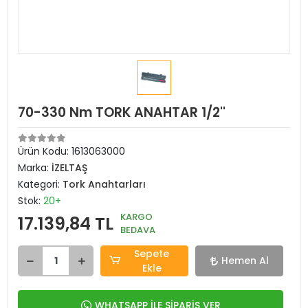
70-330 Nm TORK ANAHTAR 1/2''
Ürün Kodu:
1613063000
Marka:
İZELTAŞ
Kategori:
Tork Anahtarları
Stok:
20+
KARGO
17.139,84 TL
BEDAVA
Sepete
Hemen Al
Ekle
WHATSAPP İLE SİPARİŞ VER