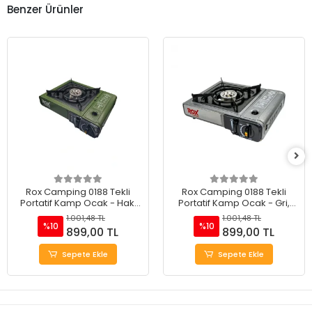
Benzer Ürünler
Rox Camping 0188 Tekli
Rox Camping 0188 Tekli
Portatif Kamp Ocak - Haki
Portatif Kamp Ocak - Gri,
Yeşil, Rüzgarlıklı, Ekstra Gaz
Rüzgarlıklı, Ekstra Gaz Girişli
1.001,48 TL
1.001,48 TL
Girişli
%10
%10
899,00 TL
899,00 TL
Sepete Ekle
Sepete Ekle