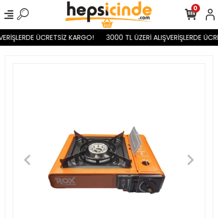
0
VERİŞLERDE ÜCRETSİZ KARGO!
3000 TL ÜZERİ ALIŞVERİŞLERDE ÜCR