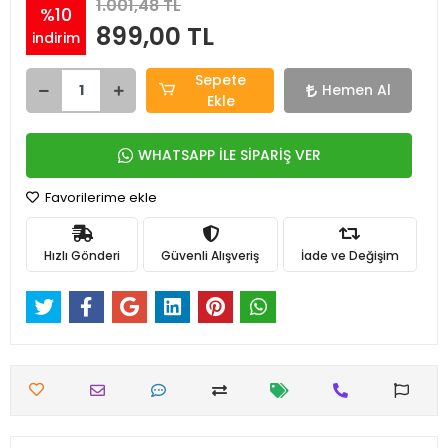
1.001,48 TL
%10
899,00 TL
indirim
Sepete
Hemen Al
Ekle
WHATSAPP İLE SİPARİŞ VER
Favorilerime ekle
Hızlı Gönderi
Güvenli Alışveriş
İade ve Değişim