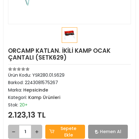
ORCAMP KATLAN. İKİLİ KAMP OCAK
ÇANTALI (SETK629)
Ürün Kodu:
YSR280.01.S629
Barkod:
2243081575267
Marka:
Hepsicinde
Kategori:
Kamp Ürünleri
Stok:
20+
2.123,13 TL
Sepete
Hemen Al
Ekle