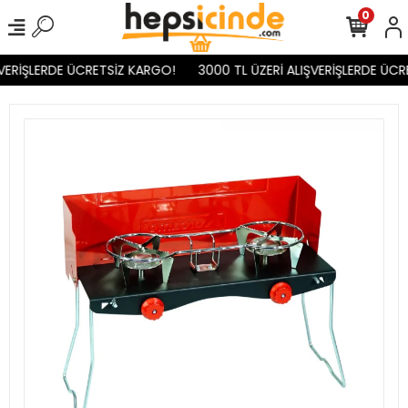
0
VERİŞLERDE ÜCRETSİZ KARGO!
3000 TL ÜZERİ ALIŞVERİŞLERDE ÜCR