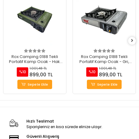
Rox Camping 0188 Tekli
Rox Camping 0188 Tekli
Portatif Kamp Ocak - Haki
Portatif Kamp Ocak - Gri,
Yeşil, Rüzgarlıklı, Ekstra Gaz
Rüzgarlıklı, Ekstra Gaz Girişli
1.001,48 TL
1.001,48 TL
Girişli
%10
%10
899,00 TL
899,00 TL
Sepete Ekle
Sepete Ekle
Hızlı Teslimat
Siparişleriniz en kısa sürede elinize ulaşır.
Güvenli Alışveriş